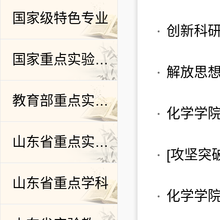
国家级特色专业
共154条
首页
上页
1
...
4
5
尾页
/8页
国家重点实验室培育基地
解放思
教育部重点实验室
山东省重点实验室
山东省重点学科
化学学院