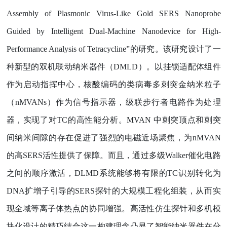
Assembly of Plasmonic Virus-Like Gold SERS Nanoprobe
Guided by Intelligent Dual-Machine Nanodevice for High-
Performance Analysis of Tetracycline”
的研究。该研究设计了一
种新型的双机联动纳米器件（
DMLD
）。以挂锁适配体组件
作为启动指挥中心，核酸编码的类病毒多刺突金纳米粒子
（
nMVANs
）作为信号指示器，级联步行者电路作为处理
器，实现了对
TC
的高性能分析。
MVAN
中刺突顶点和刺突
间纳米间隙的存在促进了强烈的电磁近场聚焦，为
nMVAN
的高
SERS
活性提供了保障。而且，通过多级
Walker
催化电路
之间的顺序激活，
DLMD
系统能够将有限的
TC
识别转化为
DNA
扩增子引导的
SERS
探针的大规模工程化组装，从而实
现全域等离子体热点的协同增强。高活性仿生探针和多机模
块化设计的精巧结合这一构建理念凸显了智能纳米器件在分