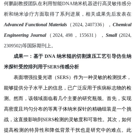
何鹏副教授团队在利用智能
DNA
纳米机器进行高灵敏传感分
析和纳米诊疗方面取得了系列进展，相关成果先后发表在
Advanced Functional Materials
（
2024, 2407336
），
Chemical
Engineering Journal
（
2024, 498
，
155631
），
Small
(2024,
2309502)
等国际期刊上。
成果一：基于
DNA
纳米辊的切割滚压工艺引导仿生纳
米探针受控排列用于
SERS
传感分析
表面增强拉曼光谱（
SERS
）作为一种灵敏的检测技术，
能够提供分子水平上的信息，已广泛应用于疾病标志物的检
测。然而，该领域面临着几个主要的研究瓶颈。首先，实现
高密度且均匀分布的等离子体纳米探针的精确组装是一个挑
战，这直接影响到
SERS
检测的灵敏度和可靠性。其次，如何
提高检测的特异性和降低背景干扰也是研究中的难点。此