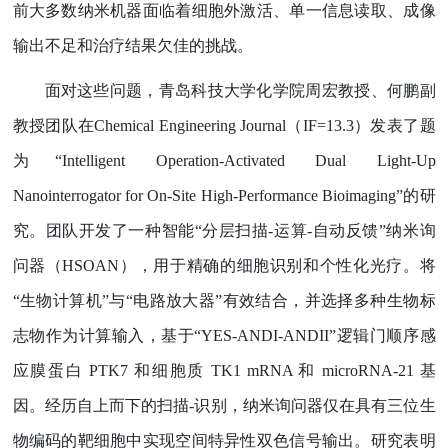
前大多数纳米机器面临着细胞外激活、单一信息读取、成像
输出不足和治疗结果欠佳的挑战。
面对这些问题，青岛科技大学化学院周宏教授、何鹏副
教授团队在
Chemical Engineering Journal
（
IF=13.3
）发表了题
为
“Intelligent Operation-Activated Dual Light-Up
Nanointerrogator for On-Site High-Performance Bioimaging”
的研
究。团队开发了一种智能
“
分层扫描
-
运算
-
自动反馈
”
纳米询
问器（
HSOAN
），用于精确的细胞识别和个性化光疗。将
“
生物计算机
”
与
“
电路放大器
”
有效结合，并选择多种生物标
志物作为计算输入，基于
“YES-ANDI-ANDII”
逻辑门顺序感
应膜蛋白
PTK7
和细胞质
TK1 mRNA
和
microRNA-21
基
因。经历自上而下的扫描
-
识别，纳米询问器仅在具有三位生
物编码的靶细胞中实现空间特异性双色信号输出。研究表明