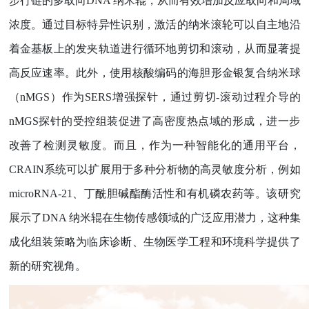
步行链的多取向
DNA
纳米辊，从而有效增加反应取向和局域
浓度。通过目标特异性识别，激活的纳米滚轮可以自主地
沿
着金基板上的发夹轨道进行循环地剪切和滚动，从而显著提
高反应速率。此外，使用核酸编码的海胆形金银复合纳米球
（
nMGS
）作为
SERS
增强探针，通过剪切
-
滚动过程介导的
nMGS
探针的受控组装促进了高密度热点域的形成，进一步
改善了检测灵敏度。而且，作为一种智能化的通用平台，
CRAIN
系统可以扩展用于多种分析物的高灵敏度分析，例如
microRNA-21
、丁酰胆碱酯酶活性和有机磷农药等。该研究
展示了
DNA
纳米辊在生物传感领域的广泛应用潜力，这种集
成化组装策略为临床诊断、生物医学工程和环境科学提供了
新的研究视角。