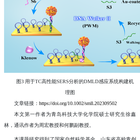
图
3
用于
TC
高性能
SERS
分析的
DMLD
感应系统构建机
理图
文章链接：
https://doi.org/10.1002/smll.202309502
本文第一作者为青岛科技大学化学院硕士研究生徐鑫
林，通讯作者为周宏教授和何鹏副教授。
本课题研究得到了国家自然科学基金、山东省高校青创