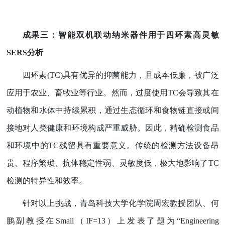
成果三：智能双机联动纳米器件用于四环素高灵敏
SERS
分析
四环素
(TC)
具有优异的抑菌能力，且成本低廉，被广泛
应用于农业、畜牧业等行业。然而，过度使用
TC
会导致其在
动植物和水体中持续累积，通过生态循环和食物链直接或间
接地对人类健康和环境构成严重威胁。因此，精确检测食品
和环境中的
TC
残留具有重要意义。传统的检测方法设备昂
贵、程序繁琐、抗体稳定性弱、灵敏度低，极大地影响了
TC
检测的特异性和效率。
针对以上挑战，青岛科技大学化学院周宏教授团队、何
鹏副教授在
Small
（
IF=13
）上发表了题为
“Engineering