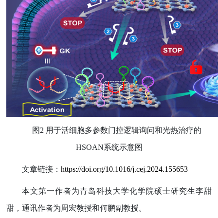
图
2
用于活细胞多参数门控逻辑询问和光热治疗的
HSOAN
系统示意图
文章链接：
https://doi.org/10.1016/j.cej.2024.155653
本文第一作者为青岛科技大学化学院硕士研究生李甜
甜，通讯作者为周宏教授和何鹏副教授。