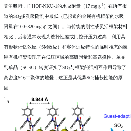
-1
竞争吸附，而
HOF-NKU-1
的水吸附量（
17 mg g
）在所有报
道的
SO
多孔吸附剂中最低（已报道的金属有机框架的水吸
2
-1
附量在
160~820 mg g
之间）。与传统的刚性或灵活框架材料
相比，后者通常表现为选择性差或门控开压力过高，利用具
有形状记忆效应（
SM
效应）和客体适应特性的临时相态的氢
键有机框架实现了在低压区域的高吸附量和高选择性。单晶
到单晶（
SCSC
）转变证实了
SO
与框架的强相互作用导致了
2
高密度
SO
二聚体的堆叠，这正是其优异
SO
捕获性能的原
2
2
因。