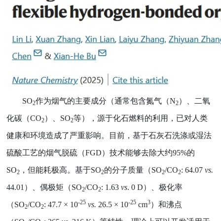
SO
作为烟气的主要成分（通常包含氮气（
N
）、二氧
2
2
化碳（
CO
）、
SO
等），源于化石燃料的利用，已对人类
2
2
健康和环境造成了严重影响。目前，基于石灰石洗涤或湿法
硫酸工艺的烟气脱硫（
FGD
）技术能够去除大约
95%
的
SO
，但能耗极高。基于
SO
的分子质量（
SO
/CO
: 64.07
vs.
2
2
2
2
44.01
）、偶极矩（
SO
/CO
: 1.63
vs
. 0 D
）、极化率
2
2
-25
-25
3
（
SO
/CO
: 47.7 × 10
vs.
26.5 × 10
cm
）和沸点
2
2