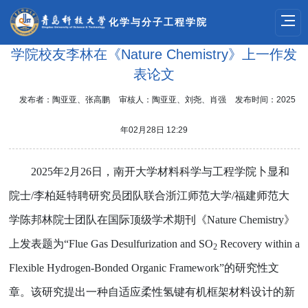
化学与分子工程学院
学院校友李林在《Nature Chemistry》上一作发
表论文
发布者：陶亚亚、张高鹏
审核人：陶亚亚、刘尧、肖强
发布时间：2025
年02月28日 12:29
2025
年
2
月
26
日，南开大学材料科学与工程学院卜显和
院士
/
李柏延特聘研究员团队联合浙江师范大学
/
福建师范大
学陈邦林院士团队在国际顶级学术期刊《
Nature Chemistry
》
上发表题为
“Flue Gas Desulfurization and SO
Recovery within a
2
Flexible Hydrogen-Bonded Organic Framework”
的研究性文
章。该研究提出一种自适应柔性氢键有机框架材料设计的新