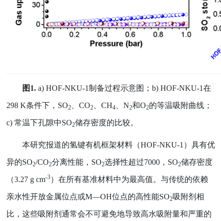
图
1.
a) HOF-NKU-1
制备过程示意图；
b) HOF-NKU-1
在
298 K
条件下，
SO
、
CO
、
CH
、
N
和
O
的等温吸附曲线；
2
2
4
2
2
c)
常温下孔隙中
SO
储存密度的比较。
2
本研究报道的氢键有机框架材料（
HOF-NKU-1
）具有优
异的
SO
/CO
分离性能，
SO
选择性超过
7000
，
SO
储存密度
2
2
2
2
-3
（
3.27 g cm
）在所有基准材料中为最高值。与传统的依赖
亲水性开放金属位点或
M
—
OH
位点的高性能
SO
吸附剂相
2
比，这些吸附剂通常会不可避免地导致高水吸附量和严重的