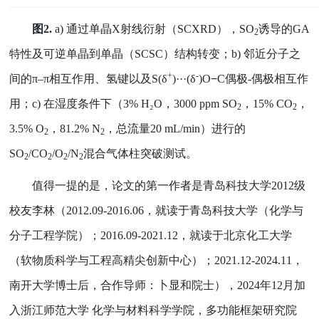
图
2.
a)
通过单晶
X
射线衍射（
SCXRD
），
SO
诱导的
GA
2
特性及可逆单晶到单晶（
SCSC
）结构转变；
b)
邻近分子之
+
-
间的
π–π
相互作用、氢键以及
S(δ
)···(δ
)O
−
C
偶极
-
偶极相互作
用；
c)
在湿度条件下（
3% H
₂
O
，
3000 ppm SO
，
15% CO
，
2
2
3.5% O
，
81.2% N
，总流量
20 mL/min
）进行的
2
2
SO
/CO
/O
/N
混合气体柱突破测试。
2
2
2
2
值得一提的是，论文的第一作者是青岛科技大学
2012
级
校友李林（
2012.09-2016.06
，就读于青岛科技大学（化学与
分子工程学院）；
2016.09-2021.12
，就读于北京化工大学
（软物质科学与工程高精尖创新中心）；
2021.12-2024.11
，
南开大学博士后，合作导师：卜显和院士），
2024
年
12
月加
入浙江师范大学 化学与材料科学学院，多功能框架研究院