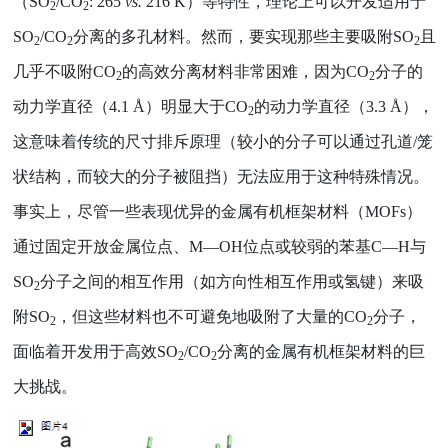
（
SO
/CO
: 265
vs.
216 K
）等特性，理论上可以开发适用于
2
2
SO
/CO
分离的多孔材料。然而，要实现那些主要吸附
SO
且
2
2
2
几乎不吸附
CO
的高效分离材料非常困难，因为
CO
分子的
2
2
动力学直径（
4.1 Å
）明显大于
CO
的动力学直径（
3.3 Å
），
2
这意味着传统的尺寸排斥原理（较小的分子可以通过孔道
/
笼
状结构，而较大的分子被阻挡）无法应用于这种特殊情况。
事实上，尽管一些表现优异的金属有机框架材料（
MOFs
）
通过固定开放金属位点、
M—OH
位点或较弱的苯基
C—H
与
SO
分子之间的相互作用（如方向性相互作用或氢键）来吸
2
附
SO
，但这些材料也不可避免地吸附了大量的
CO
分子，
2
2
面临着开发用于高效
SO
/CO
分离的金属有机框架材料的巨
2
2
大挑战。