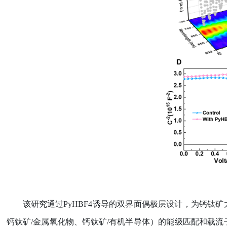
该研究通过
PyHBF4
诱导的双界面偶极层设计，为钙钛矿
钙钛矿
/
金属氧化物、钙钛矿
/
有机半导体）的能级匹配和载流