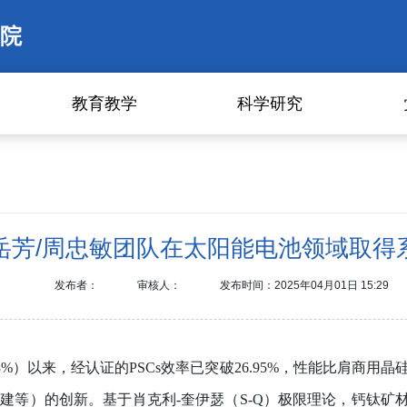
院
教育教学
科学研究
岳芳/周忠敏团队在太阳能电池领域取得
发布者：
审核人：
发布时间：2025年04月01日 15:29
8%
）以来，经认证的
PSCs
效率已突破
26.95%
，性能比肩商用晶
构建等）的创新。基于肖克利
-
奎伊瑟（
S-Q
）极限理论，钙钛矿