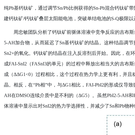
纯
Pb
基钙钛矿，通过调节
Sn/Pb
比例获得的
Sn-Pb
混合钙钛矿带
建钙钛矿
/
钙钛矿叠层太阳能电池，突破单结电池的
S-Q
极限以
周忠敏团队分析了钙钛矿前驱体溶液中竞争反应的吉布斯
5-AH
加合物，从而延迟了
Sn
基钙钛矿的结晶。这种结晶调节
Sn2+
的氧化。钙钛矿的结晶在注入反溶剂后开始。因此，在
成
FAI-SnI2
（
FASnI3
的单元）的过程中释放出相当大的吉布斯
成（
ΔΔG1<0
）过程相比，这个过程在热力学上更有利，并且
晶。相反，在
“Pb
相
”
中，与
ΔG1
相比，
FAI-PbI2
的形成仅导致
AH
在
DMSO
连续介质中是不利的（
ΔG5
）。虽然
PbI2-5-AH
和
体溶液中显示出对
SnI2
的热力学选择性，并减少了
Sn
和
Pb
物种