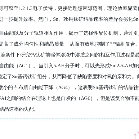
隙可窄至
1.2-1.3
电子伏特，更接近理想带隙范围，理论效率显著
进一步提升效率。然而，
Sn
、
Pb
钙钛矿结晶速率的差异会劣化
Sn
自由能以及分子轨道相互作用，揭示了选择性配位机制，通过引
提高了成分均匀性和结晶质量，从而有效地抑制了非辐射复合
环境条件下研究钙钛矿前驱体溶液中溶质之间的相互作用过程是
自由能（
ΔG1
）。当引入
5-AH
分子时，可以先形成
SnI2-5-AH
加
稳定了
Sn
基钙钛矿组分，从而降低了缺陷密度和对氧的亲和力。
微小的吉布斯自由能下降（
ΔG4
），这表明
Sn
基钙钛矿的结晶往
FAI
之间的结合在理论上也是自发的（
ΔG6
），但是该复合物不
结晶速率的失配。