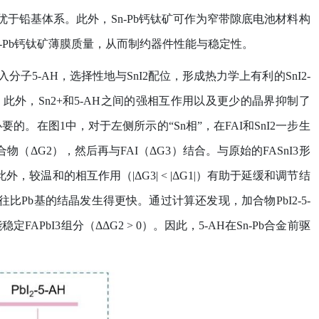
优于铅基体系。此外，
Sn-Pb
钙钛矿可作为窄带隙底电池材料构
-Pb
钙钛矿薄膜质量，从而制约器件性能与稳定性。
入分子
5-AH
，选择性地与
SnI2
配位，形成热力学上有利的
SnI2-
。此外，
Sn2+
和
5-AH
之间的强相互作用以及更少的晶界抑制了
必要的。在图
1
中，对于左侧所示的
“Sn
相
”
，在
FAI
和
SnI2
一步生
合物（
ΔG2
），然后再与
FAI
（
ΔG3
）结合。与原始的
FASnI3
形
此外，较温和的相互作用（
|ΔG3| < |ΔG1|
）有助于延缓和调节结
往比
Pb
基的结晶发生得更快。通过计算还发现，加合物
PbI2-5-
能稳定
FAPbI3
组分（
ΔΔG2 > 0
）。因此，
5-AH
在
Sn-Pb
合金前驱