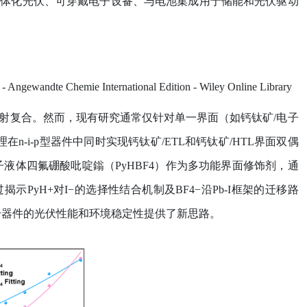
一体化光伏、可穿戴电子设备、与电池集成用于储能和光伏驱动
u - Angewandte Chemie International Edition - Wiley Online Library
射复合。然而，现有研究通常仅针对单一界面（如钙钛矿
/
电子
理在
n-i-p
型器件中同时实现钙钛矿
/ETL
和钙钛矿
/HTL
界面双偶
子液体四氟硼酸吡啶鎓（
PyHBF4
）作为多功能界面修饰剂，通
过揭示
PyH+
对
I
−
的选择性结合机制及
BF4
−
沿
Pb-I
框架的迁移路
升器件的光伏性能和环境稳定性提供了新思路。