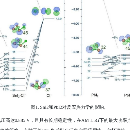
图
1. SnI2
和
PbI2
对反应热力学的影响。
电压高达
0.885 V
，且具有长期稳定性，在
AM 1.5G
下的最大功率