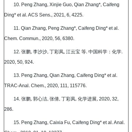
10. Peng Zhang, Xinjie Guo, Qian Zhang*, Caifeng
Ding* et al. ACS Sens., 2021, 6, 4225.
11. Qian Zhang, Peng Zhang*, Caifeng Ding* et al.
Chem. Commun., 2020, 56, 6380.
12.
张鹏
,
李沙沙
,
丁彩凤
,
江云宝
等
.
中国科学：化学
.
2020, 50, 924.
13. Peng Zhang, Qian Zhang, Caifeng Ding* et al.
TRAC-Anal. Chem., 2020, 111, 115776.
14.
张鹏
,
郭心洁
,
张倩
,
丁彩凤
.
化学进展
, 2020, 32,
286.
15. Peng Zhang, Caixia Fu, Caifeng Ding* et al. Anal.