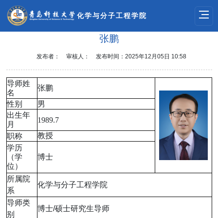
化学与分子工程学院
张鹏
发布者：
审核人：
发布时间：2025年12月05日 10:58
导师姓
张鹏
名
性别
男
出生年
1989.7
月
教授
职称
学历
（学
博士
位）
所属院
化学与分子工程学院
系
导师类
博士/硕士研究生导师
别