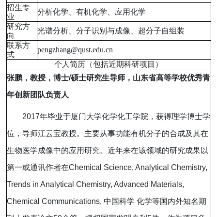
招生专
分析化学
、
有机化学
、
应用化学
业
研究方
光谱分析、
分子识别与成像、超分子自组装
向
联系方
pengzhang@qust.edu.cn
式
个人简历（包括近期科研项目）
张鹏，教授，博士
/
硕士研究生导师，山东省高等学校优秀青
年创新团队负责人
2017
年毕业于厦门大学化学化工学院，获得理学博士学
位，导师江云宝教授。主要从事功能有机分子的合成及其在
生物医学成像中的应用研究。近年来在该领域的研究成果以
第一或通讯作者在
Chemical Science, Analytical Chemistry,
Trends in Analytical Chemistry, Advanced Materials,
Chemical Communications,
中国科学
化学等国内外知名期