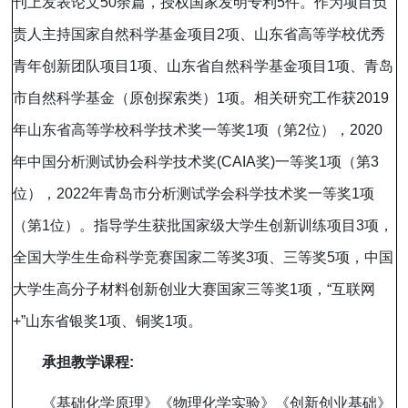
刊上发表论文
50
余篇，授权国家发明专利
5
件。作为项目负
责人主持国家自然科学基金项目
2
项、山东省高等学校优秀
青年创新团队项目
1
项、山东省自然科学基金项目
1
项、青岛
市自然科学基金（原创探索类）
1
项。相关研究工作获
2019
年山东省高等学校科学技术奖一等奖
1
项（第
2
位），
2020
年中国分析测试协会科学技术奖
(CAIA
奖
)
一等奖
1
项（第
3
位），
2022
年青岛市分析测试学会科学技术奖一等奖
1
项
（第
1
位）。指导学生获批国家级大学生创新训练项目
3
项，
全国大学生生命科学竞赛国家二等奖
3
项、三等奖
5
项，中国
大学生高分子材料创新创业大赛国家三等奖
1
项，
“
互联网
+”
山东省银奖
1
项、铜奖
1
项。
承担教学课程
:
《基础化学原理》《物理化学实验》《创新创业基础》