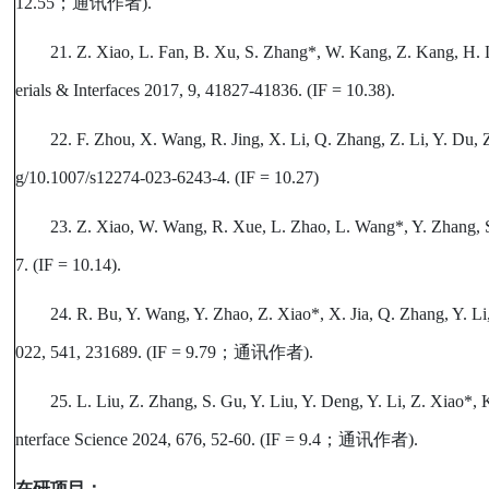
12.55
；通讯作者
).
21. Z. Xiao, L. Fan, B. Xu, S. Zhang*, W. Kang, Z. Kang, H.
erials & Interfaces 2017, 9, 41827-41836. (IF = 10.38).
22. F. Zhou, X. Wang, R. Jing, X. Li, Q. Zhang, Z. Li, Y. Du,
g/10.1007/s12274-023-6243-4. (IF = 10.27)
23. Z. Xiao, W. Wang, R. Xue, L. Zhao, L. Wang*, Y. Zhan
7. (IF = 10.14).
24. R. Bu, Y. Wang, Y. Zhao, Z. Xiao*, X. Jia, Q. Zhang, Y. L
022, 541, 231689. (IF = 9.79
；通讯作者
).
25. L. Liu, Z. Zhang, S. Gu, Y. Liu, Y. Deng, Y. Li, Z. Xiao*,
nterface Science 2024, 676, 52-60. (IF = 9.4
；通讯作者
).
在研项目：