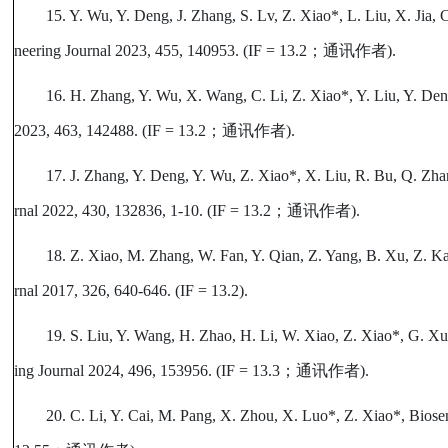
15. Y. Wu, Y. Deng, J. Zhang, S. Lv, Z. Xiao*, L. Liu, X. Jia
neering Journal 2023, 455, 140953. (IF = 13.2
；通讯作者
).
16. H. Zhang, Y. Wu, X. Wang, C. Li, Z. Xiao*, Y. Liu, Y. De
2023, 463, 142488. (IF = 13.2
；通讯作者
).
17. J. Zhang, Y. Deng, Y. Wu, Z. Xiao*, X. Liu, R. Bu, Q. Zh
rnal 2022, 430, 132836, 1-10. (IF = 13.2
；通讯作者
).
18. Z. Xiao, M. Zhang, W. Fan, Y. Qian, Z. Yang, B. Xu, Z. 
rnal 2017, 326, 640-646. (IF = 13.2).
19. S. Liu, Y. Wang, H. Zhao, H. Li, W. Xiao, Z. Xiao*, G. 
ing Journal 2024, 496, 153956. (IF = 13.3
；通讯作者
).
20. C. Li, Y. Cai, M. Pang, X. Zhou, X. Luo*, Z. Xiao*, Biosen