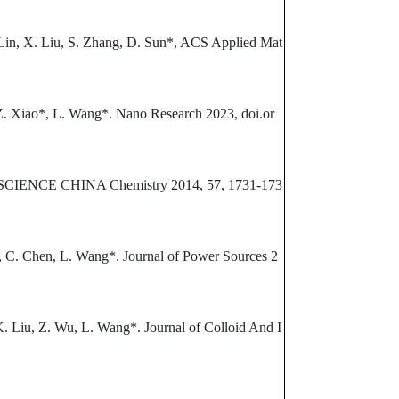
 Lin, X. Liu, S. Zhang, D. Sun*, ACS Applied Mat
 Z. Xiao*, L. Wang*. Nano Research 2023, doi.or
g, SCIENCE CHINA Chemistry 2014, 57, 1731-173
i, C. Chen, L. Wang*. Journal of Power Sources 2
 K. Liu, Z. Wu, L. Wang*. Journal of Colloid And I