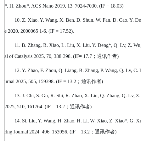
*, H. Zhou*, ACS Nano 2019, 13, 7024-7030. (IF = 18.03).
10. Z. Xiao, Y. Wang, X. Ben, D. Shun, W. Fan, D. Cao, Y. D
e 2020, 2000065 1-6. (IF = 17.52).
11. B. Zhang, R. Xiao, L. Liu, X. Liu, Y. Deng*, Q. Lv, Z. Wu
al of Catalysis 2025, 70, 388-398. (IF= 17.7
；通讯作者
)
12. Y. Zhao, F. Zhou, Q. Liang, B. Zhang, P. Wang, Q. Lv, C.
urnal 2025, 505, 159398. (IF = 13.2
；通讯作者
)
13. J. Chi, S. Gu, R. Shi, R. Zhao, X. Liu, Q. Zhang, Q. Lv, 
2025, 510, 161764. (IF = 13.2
；通讯作者
)
14. Si. Liu, Y. Wang, H. Zhao, H. Li, W. Xiao, Z. Xiao*, G.
ring Journal 2024, 496. 153956. (IF = 13.2
；通讯作者
)