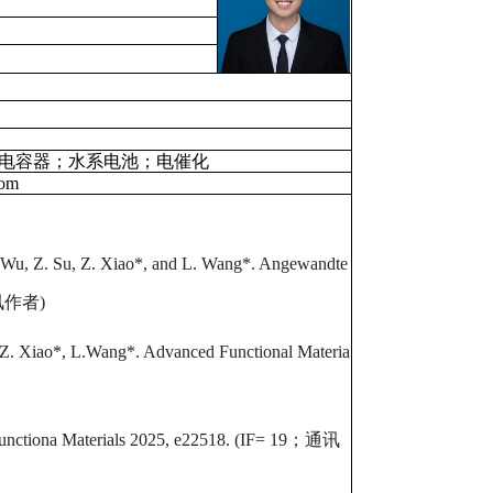
电容器；水系电池；电催化
com
. Wu, Z. Su, Z. Xiao*, and L. Wang*. Angewandte
讯作者
)
a, Z. Xiao*, L.Wang*. Advanced Functional Materia
nctiona Materials 2025, e22518. (IF= 19
；通讯