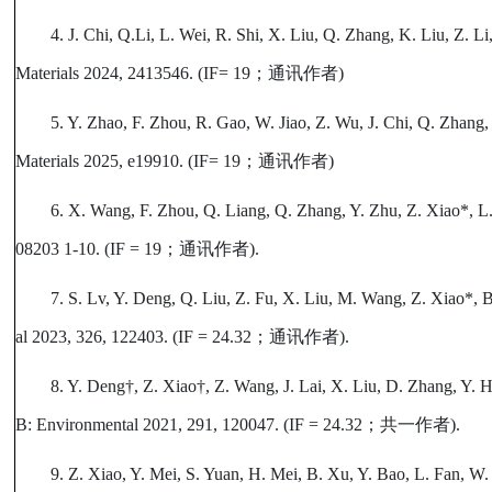
4. J. Chi, Q.Li, L. Wei, R. Shi, X. Liu, Q. Zhang, K. Liu, Z. 
Materials 2024, 2413546. (IF= 19
；通讯作者
)
5. Y. Zhao, F. Zhou, R. Gao, W. Jiao, Z. Wu, J. Chi, Q. Zhan
Materials 2025, e19910. (IF= 19
；通讯作者
)
6. X. Wang, F. Zhou, Q. Liang, Q. Zhang, Y. Zhu, Z. Xiao*, L
08203 1-10. (IF = 19
；通讯作者
).
7. S. Lv, Y. Deng, Q. Liu, Z. Fu, X. Liu, M. Wang, Z. Xiao*, 
al 2023, 326, 122403. (IF = 24.32
；通讯作者
).
8. Y. Deng†, Z. Xiao†, Z. Wang, J. Lai, X. Liu, D. Zhang, Y. H
B: Environmental 2021, 291, 120047. (IF = 24.32
；共一作者
).
9. Z. Xiao, Y. Mei, S. Yuan, H. Mei, B. Xu, Y. Bao, L. Fan, W