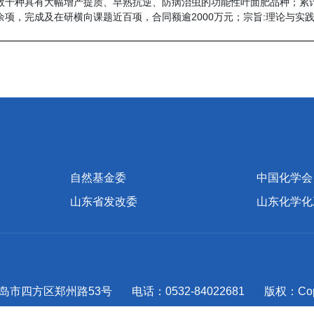
数十种具有大幅增产提质、早熟抗逆、防病治虫的功能性叶面肥品种；累计发
余项，完成及在研横向课题近百项，合同额逾2000万元；宗旨:理论与实
自然基金委
中国化学会
山东省发改委
山东化学化
市四方区郑州路53号 电话：0532-84022681 版权：Cop