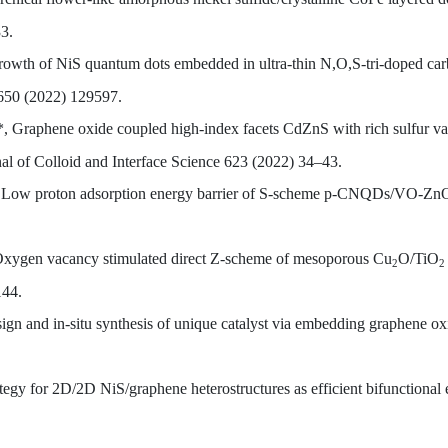
3.
 growth of NiS quantum dots embedded in ultra-thin N,O,S-tri-doped ca
 650 (2022) 129597.
*, Graphene oxide coupled high-index facets CdZnS with rich sulfur vaca
al of Colloid and Interface Science 623 (2022) 34–43.
 Low proton adsorption energy barrier of S-scheme p-CNQDs/VO-ZnO f
Oxygen vacancy stimulated direct Z-scheme of mesoporous Cu
O/TiO
2
2
144.
gn and in-situ synthesis of unique catalyst via embedding graphene o
ategy for 2D/2D NiS/graphene heterostructures as efficient bifunctional el