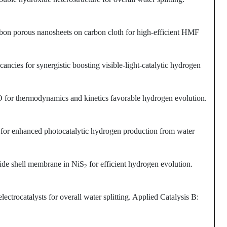
rbon porous nanosheets on carbon cloth for high-efficient HMF
ncies for synergistic boosting visible-light-catalytic hydrogen
or thermodynamics and kinetics favorable hydrogen evolution.
for enhanced photocatalytic hydrogen production from water
xide shell membrane in NiS
for efficient hydrogen evolution.
2
ectrocatalysts for overall water splitting. Applied Catalysis B: