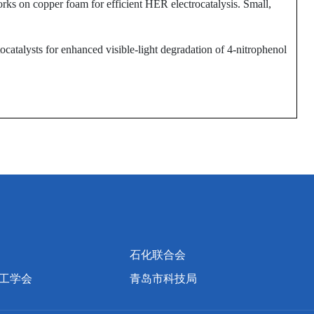
ks on copper foam for efficient HER electrocatalysis. Small,
atalysts for enhanced visible-light degradation of 4-nitrophenol
石化联合会
工学会
青岛市科技局