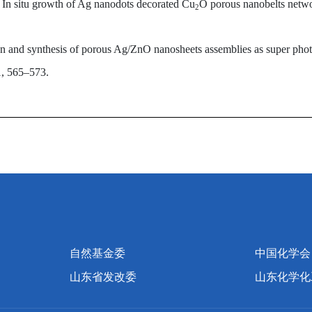
, In situ growth of Ag nanodots decorated Cu
O porous nanobelts networ
2
n and synthesis of porous Ag/ZnO nanosheets assemblies as super photoc
1, 565–573.
自然基金委
中国化学会
山东省发改委
山东化学化