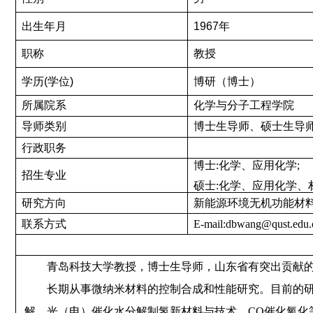
出生年月
1967
年
职称
教授
学历
(
学位
)
博研（博士）
所属院系
化学与分子工程学院
导师类别
博士生导师、硕士生导
行政职务
博士
:化学、应用化学;
招生专业
硕士
:
化学、应用化学、
研究方向
新能源环境无机功能材
联系方式
E-mail:
dbwang@qust.edu.
青岛科技大学教授，博士生导师，山东省有突出贡献
长期从事微纳米材料的控制合成和性能研究。目前的
解、光（电）催化水分解制氢新材料与技术、
CO
催化氧化