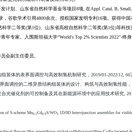
研发计划、山东省自然科学基金等项目
8
项
,
在
Appl. Catal. B, Small
录，
谷歌学术
引用
4800
余次。授权国家发明专利
16
项。获得中国
然科学二等奖
(
第
1
位
)
、山东省高校自然科学二等奖
(
第
1
位
)
等科技
中青年专家。入围斯坦福大学
“World's Top 2% Scientists 2022”-
终身
委员会副主任委员。
构组装体的表界面调控与高效制氢机制研究，2019/01-2022/12, 
表界面调控的二维异质结构组装体的设计、构筑与高效制氢性能，2017/08
体复合光催化剂的可控制备及其在新能源环境中的应用技术研究, 2018.1-
tion of S-scheme Mn
Cd
S/WO
1D/0D heterojunction assemblies for visible
0.1
0.9
3
rchical flower-like amorphous nickel sulfide/crystalline CoFe layered do