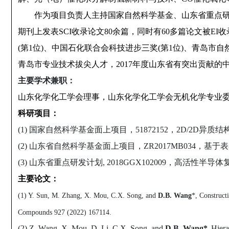
作为项目负责人主持国家自然科学基金、山东省重点
期刊上发表
SCI
收录论文
80
余篇，同时有
60
多篇论文被
EI
收
(
第
1
位
)
、中国石化联合会科技进步三奖
(
第
1
位
)
、青岛市自
青岛市专业技术拔尖人才，
2017
年度山东省有突出贡献的
主要学术兼职：
山东化学化工学会理事，山东化学化工学会无机化学专业
科研项目：
(1) 国家自然科学基金面上项目，51872152，2D/2D异质结
(2) 山东省自然科学基金面上项目，ZR2017MB034，基于
(3) 山东省重点研发计划, 2018GGX102009，高活性半导
主要论文：
(1) Y. Sun, M. Zhang, X. Mou, C.X. Song, and
D.B.
Wang
*, Construc
Compounds 927 (2022) 167114.
(2) Z. Wang, X. Mou, D. Li, C.X. Song, and
D.B.
Wang*
,
Hiera