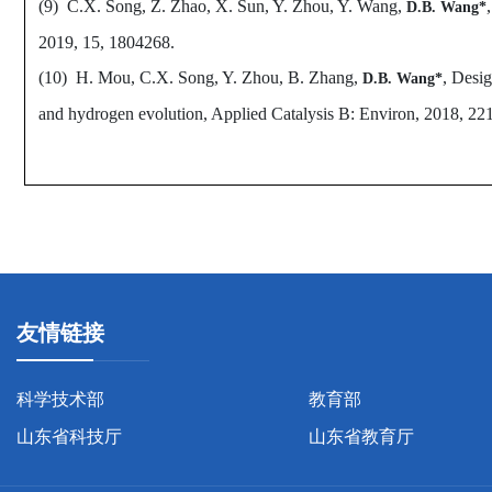
(9) C.X. Song, Z. Zhao, X. Sun, Y. Zhou, Y. Wang,
D.B. Wang*
2019, 15, 1804268.
(10) H. Mou, C.X. Song, Y. Zhou, B. Zhang,
, Desig
D.B. Wang*
and hydrogen evolution, Applied Catalysis B: Environ, 2018, 22
友情链接
科学技术部
教育部
山东省科技厅
山东省教育厅