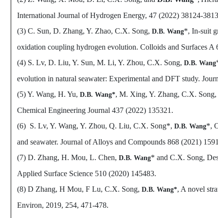
International Journal of Hydrogen Energy, 47 (2022)
38124-3813
(3) C. Sun, D. Zhang, Y. Zhao, C.X. Song,
*, In-suit
D.B. Wang
oxidation coupling hydrogen evolution. Colloids and Surfaces A
(4) S. Lv, D. Liu, Y. Sun, M. Li, Y. Zhou, C.X. Song,
D.B. Wang
evolution in natural seawater: Experimental and DFT study. Journ
(5) Y. Wang, H. Yu,
, M. Xing, Y. Zhang, C.X. Song,
D.B. Wang*
Chemical Engineering Journal 437 (2022) 135321.
(6) S. Lv, Y. Wang, Y. Zhou, Q. Liu, C.X. Song*,
*, 
D.B. Wang
and seawater. Journal of Alloys and Compounds 868 (2021) 159
(7) D. Zhang, H. Mou, L. Chen,
* and C.X. Song, Desi
D.B. Wang
Applied Surface Science 510 (2020) 145483.
(8) D Zhang, H Mou, F Lu, C.X. Song,
, A novel str
D.B. Wang*
Environ, 2019, 254, 471-478.