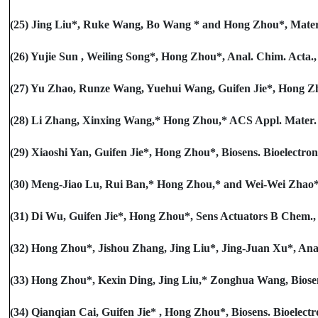
(25) Jing Liu*, Ruke Wang, Bo Wang * and Hong Zhou*, Mater. 
(26) Yujie Sun , Weiling Song*, Hong Zhou*, Anal. Chim. Acta., 
(27) Yu Zhao, Runze Wang, Yuehui Wang, Guifen Jie*, Hong Zh
(28) Li Zhang, Xinxing Wang,* Hong Zhou,* ACS Appl. Mater. In
(29) Xiaoshi Yan, Guifen Jie*, Hong Zhou*, Biosens. Bioelectron.
(30) Meng-Jiao Lu, Rui Ban,* Hong Zhou,* and Wei-Wei Zhao*, 
(31) Di Wu, Guifen Jie*, Hong Zhou*, Sens Actuators B Chem., 
(32) Hong Zhou*, Jishou Zhang, Jing Liu*, Jing-Juan Xu*, Anal.
(33) Hong Zhou*, Kexin Ding, Jing Liu,* Zonghua Wang, Biosens.
(34) Qianqian Cai, Guifen Jie* , Hong Zhou*, Biosens. Bioelectro