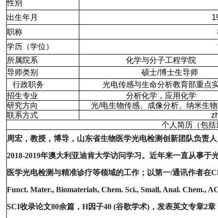
性别
出生年月
1
职称
学历（学位）
所属院系
化学与分子工程学院
导师类别
硕士
/
博士生导师
行政职务
光电传感与生命分析教育部重点
招生专业
分析化学，应用化学
研究方向
光
/
电生物传感、成像分析、纳米生物
联系方式
z
个人简历（包括
周宏，教授，博导，山东省生物医学光电检测创新团队负责人
2018-2019
年澳大利亚迪肯大学访问学习。近年来一直从事于
医学光电检测与精准诊疗等领域的工作；以第一
/
通讯作者在
Ch
Funct. Mater., Biomaterials, Chem. Sci., Small, Anal. Chem., A
SCI
收录论文
80
余篇，
H
因子
40 (
谷歌学术
)
，发表英文专章
2
章