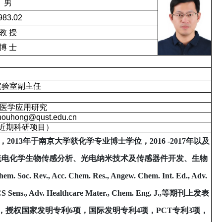
男
983.02
教
授
博
士
实验室副主任
医学应用研究
houhong@qust.edu.cn
近期科研项目）
，
2013
年于南京大学获化学专业博士学位，
2016 -2017
年以及
光电化学生物传感分析、光电纳米技术及传感器件开发、生物
em. Soc. Rev., Acc. Chem. Res., Angew. Chem. Int. Ed., Adv.
CS Sens., Adv. Healthcare Mater., Chem. Eng. J.,
等期刊上发表
，授权国家发明专利
6
项，国际发明专利
4
项，
PCT
专利
3
项，