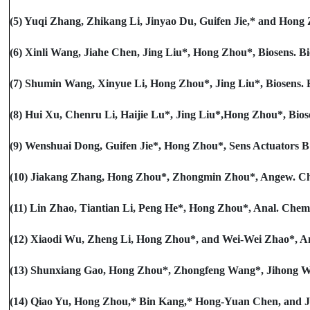
(5) Yuqi Zhang, Zhikang Li, Jinyao Du, Guifen Jie,* and Hong 
(6) Xinli Wang, Jiahe Chen, Jing Liu*, Hong Zhou*, Biosens. Bio
(7) Shumin Wang, Xinyue Li, Hong Zhou*, Jing Liu*, Biosens. Bi
(8) Hui Xu, Chenru Li, Haijie Lu*, Jing Liu*,Hong Zhou*, Biosen
(9) Wenshuai Dong, Guifen Jie*, Hong Zhou*, Sens Actuators B 
(10) Jiakang Zhang, Hong Zhou*, Zhongmin Zhou*, Angew. Chem
(11) Lin Zhao, Tiantian Li, Peng He*, Hong Zhou*, Anal. Chem.,
(12) Xiaodi Wu, Zheng Li, Hong Zhou*, and Wei-Wei Zhao*, Anal
(13) Shunxiang Gao, Hong Zhou*, Zhongfeng Wang*, Jihong Wu,
(14) Qiao Yu, Hong Zhou,* Bin Kang,* Hong-Yuan Chen, and Jin