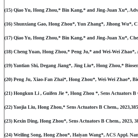
(15) Qiao Yu, Hong Zhou,* Bin Kang,* and Jing-Juan Xu*, Adv. 
(16) Shunxiang Gao, Hong Zhou*, Yun Zhang*, Jihong Wu*, Chem
(17) Qiao Yu, Hong Zhou,* Bin Kang,* and Jing-Juan Xu*, Chem
(18) Cheng Yuan, Hong Zhou,* Peng Ju,* and Wei-Wei Zhao*, A
(19) Yantian Shi, Degang Jiang*, Jing Liu*, Hong Zhou,* Biosens
(20) Peng Ju, Xiao-Fan Zhai*, Hong Zhou*, Wei-Wei Zhao*, Biose
(21) Hongkun Li , Guifen Jie *, Hong Zhou *, Sens Actuators B 
(22) Yaojia Liu, Hong Zhou,* Sens Actuators B Chem., 2023,385,
(23) Kexin Ding, Hong Zhou*, Sens Actuators B Chem., 2023, 38
(24) Weiling Song, Hong Zhou*, Haiyan Wang*, ACS Appl. Nano 