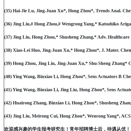
(35) Hai-Jie Lu, Jing-Juan Xu*, Hong Zhou*, Trends Anal. Chem.
(36) Jing Liu,# Hong Zhou,# Wengrong Yang,* Katsuhiko Ariga,*
(37) Jing Liu, Hong Zhou,* Shusheng Zhang,* Adv. Healthcare M
(38) Xiao-Lei Huo, Jing-Juan Xu,* Hong Zhou*, J. Mater. Chem. 
(39) Hong Zhou, Jing Liu, Jing-Juan Xu,* Shu-Sheng Zhang* Che
(40) Ying Wang, Binxiao Li, Hong Zhou*, Sens Actuators B Chem
(41) Ying Wang, Binxiao Li, Jing Liu, Hong Zhou*, Sens Actuato
(42) Huairong Zhang, Binxiao Li, Hong Zhou*, Shusheng Zhang*,
(43) Jing Liu, Meirong Cui, Hong Zhou*, Wenrong Yang*, ACS Se
欢迎感兴趣的学生报考研究生！常年招聘博士后，待遇从优！