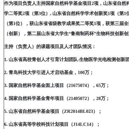
作为项目负责人主持国家自然科学基金项目
2
项，山东省自然
学二等奖
2
项（第
3
位）
,
山东省自然科学学术创新奖
1
项（第
1
（第
1
位），获山东省省级教学成果奖二等奖
1
项，获第三届全
（创新），第二届山东省大学生
“
鲁南制药杯
”
生物科技创新创
主持（负责人）的课题项目及人才团队情况：
1.
山东省高校青创人才引育计划团队
-
生物医学光电检测创新
2.
青岛科技大学引进人才启动基金，
100
万；
3.
国家自然科学基金面上项目（
21675074
），
65
万；
4.
国家自然科学基金青年项目（
21405072
），
28
万；
5.
山东省自然科学基金项目（
ZR2014BL023
）；
6.
山东省高等学校科技计划项目（
J14LC14
）；