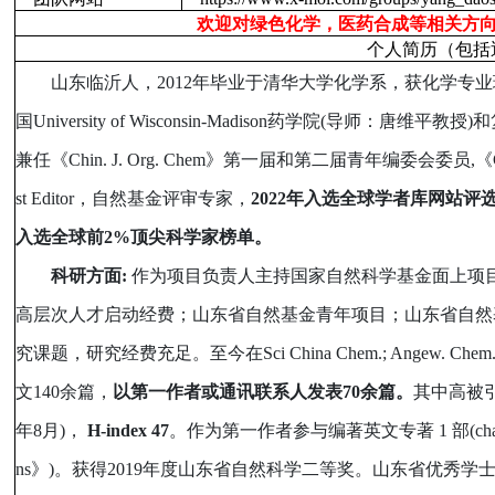
欢迎对绿色化学，医药合成等相关方
个人简历（包括
山东临沂人，
2012
年毕业于清华大学化学系，获化学专业
国
University of Wisconsin-Madison
药学院
(
导师：唐维平教授
)
和
兼任《
Chin. J. Org. Chem
》第一届和第二届青年编委会委员
,
《
st Editor
，自然基金评审专家，
2022
年入选全球学者库网站评
入选全球前
2%
顶尖科学家榜单。
科研方面
:
作为项目负责人主持国家自然科学基金面上项
高层次人才启动经费；山东省自然基金青年项目；山东省自然
究课题，研究经费充足。至今在
Sci China Chem.; Angew. Chem. I
文
140
余篇，
以第一作者或通讯联系人发表
70
余篇。
其中高被
年
8
月
)
，
H-index 47
。作为第一作者参与编著英文专著
1
部
(ch
ns
》
)
。获得
2019
年度山东省自然科学二等奖。山东省优秀学