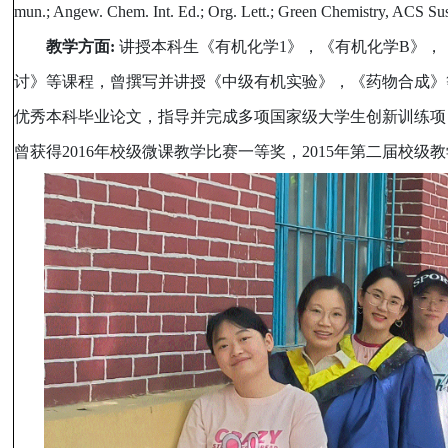
mun.; Angew. Chem. Int. Ed.; Org. Lett.; Green Chemistry, ACS 
教学方面
:
讲授本科生《有机化学
1
》，《有机化学
B
》，
讨》等课程，曾撰写并讲授《中级有机实验》，《药物合成》
优秀本科毕业论文，指导并完成多项国家级大学生创新训练项
曾获得
2016
年校级微课教学比赛一等奖，
2015
年第二届校级教