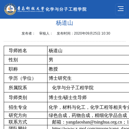
化学与分子工程学院
杨道山
发布者：
审核人：
发布时间：2020年09月25日 10:30
导师姓名
杨道山
性别
男
职称
教授
学历（学位）
博士研究生
所属院系
化学与分子工程学院
导师类别
博士生
/
硕士生导师
招生专业
化学，材料与化工，化学工程等相关专
研究方向
绿色合成，药物合成，精细化学品合成
联系方式
邮箱：
yangdaoshan@tsinghua.org.cn
；
1
团队网站
https://www.x-mol.com/groups/yang_dao