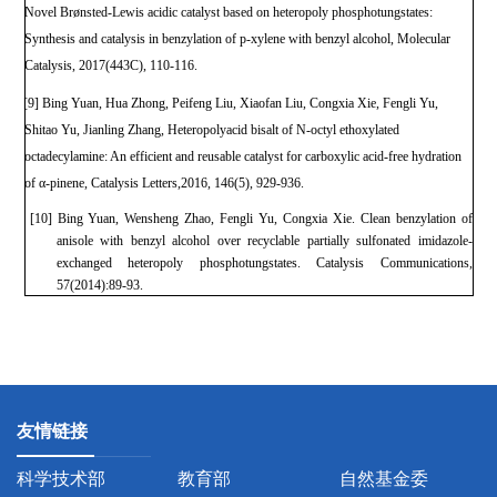
Novel Brønsted-Lewis acidic catalyst based on heteropoly phosphotungstates:
Synthesis and catalysis in benzylation of p-xylene with benzyl alcohol, Molecular
Catalysis, 2017(443C), 110-116.
[9] Bing Yuan, Hua Zhong, Peifeng Liu, Xiaofan Liu, Congxia Xie, Fengli Yu,
Shitao Yu, Jianling Zhang, Heteropolyacid bisalt of N-octyl ethoxylated
octadecylamine: An efficient and reusable catalyst for carboxylic acid-free hydration
of α-pinene, Catalysis Letters,2016, 146(5), 929-936.
[10] Bing Yuan, Wensheng Zhao, Fengli Yu, Congxia Xie. Clean benzylation of
anisole with benzyl alcohol over recyclable partially sulfonated imidazole-
exchanged heteropoly phosphotungstates. Catalysis Communications,
57(2014):89-93.
友情链接
科学技术部
教育部
自然基金委