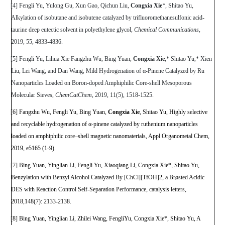
[4] Fengli Yu, Yulong Gu, Xun Gao, Qichun Liu,
Congxia Xie
*
, Shitao Yu,
Alkylation of isobutane and isobutene catalyzed by trifluoromethanesulfonic acid-
taurine deep eutectic solvent in polyethylene glycol,
Chemical Communications
,
2019, 55, 4833-4836.
[5]
Fengli Yu, Lihua Xie Fangzhu Wu, Bing Yuan,
Congxia Xie
,* Shitao Yu,* Xien
Liu, Lei Wang, and Dan Wang, Mild Hydrogenation of α-Pinene Catalyzed by Ru
Nanoparticles Loaded on Boron-doped Amphiphilic Core-shell Mesoporous
Molecular Sieves,
ChemCatChem
, 2019,
11(5), 1518-1525.
[6] Fangzhu Wu,
Fengli Yu, Bing Yuan,
Congxia Xie
, Shitao Yu, Highly selective
and recyclable hydrogenation of α
-
pinene catalyzed by ruthenium nanoparticles
loaded on amphiphilic core–shell magnetic nanomaterials, Appl Organometal Chem,
2019, e5165 (1-9).
[7] Bing Yuan, Yinglian Li, Fengli Yu, Xiaoqiang Li, Congxia Xie*, Shitao Yu,
Benzylation with Benzyl Alcohol Catalyzed By [ChCl][TfOH]2, a Brøsted Acidic
DES with Reaction Control Self-Separation Performance, catalysis letters,
2018,148(7): 2133-2138.
[8] Bing Yuan, Yinglian Li, Zhilei Wang, FengliYu, Congxia Xie*, Shitao Yu, A