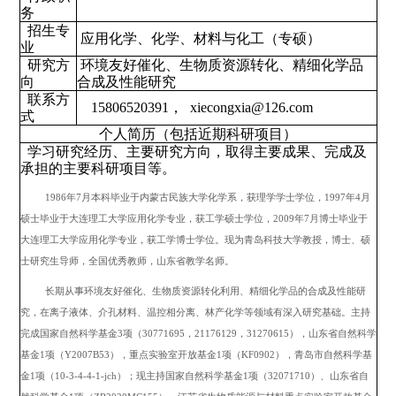
务
招生专
应用化学、化学、材料与化工（专硕）
业
研究方
环境友好催化、生物质资源转化、精细化学品
向
合成及性能研究
联系方
15806520391
，
xiecongxia@126.com
式
个人简历（包括近期科研项目）
学习研究经历、主要研究方向，取得主要成果、完成及
承担的主要科研项目等。
1986
年
7
月本科毕业于内蒙古民族大学化学系，获理学学士学位，
1997
年
4
月
硕士毕业于大连理工大学应用化学专业，获工学硕士学位，
2009
年
7
月博士毕业于
大连理工大学应用化学专业，获工学博士学位。现为青岛科技大学教授，博士、硕
士研究生导师，全国优秀教师，山东省教学名师。
长期从事环境友好催化、生物质资源转化利用、精细化学品的合成及性能研
究
，在离子液体、介孔材料、温控相分离、林产化学等领域有深入研究基础
。主持
完成国家自然科学基金
3
项（
30771695
，
21176129
，
31270615
），山东省自然科学
基金
1
项（
Y2007B53
），重点实验室开放基金
1
项（
KF0902
），青岛市自然科学基
金
1
项（
10-3-4-4-1-jch
）；
现
主持
国家自然科学基金
1
项（
32071710
）、山东省自