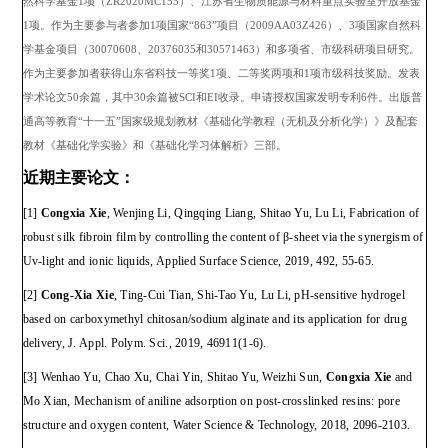
然科学基金
1
项（
ZR2020MC155
）、
江苏省生物质能源与材料
重点实验室开放基金
1
项。作为主要参与者参加
1
项国家
“863”
项目（
2009AA03Z426
）、
3
项国家自然科
学基金项目（
30070608
、
20376035
和
30571463
）和多项省、市级科研项目研究。
作为主要参加者获得山东省科技一等奖
1
项、二等奖两项和
1
项市级科技奖励。发表
学术论文
50
余篇，其中
30
余篇被
SCI
和
EI
收录。申请授权国家发明专利
6
件。出版普
通高等教育
“
十一五
”
国家级规划教材《基础化学教程（无机及分析化学）》及配套
教材《基础化学实验》和《基础化学习体解析》三部。
近期主要论文：
[1]
Congxia Xie
, Wenjing Li, Qingqing Liang, Shitao Yu, Lu Li, Fabrication of
robust silk fibroin film by controlling the content of β-sheet via the synergism of
Uv-light and ionic liquids, Applied Surface Science, 2019, 492, 55-65.
[2]
Cong-Xia Xie
, Ting-Cui Tian, Shi-Tao Yu, Lu Li, pH-sensitive hydrogel
based on carboxymethyl chitosan/sodium alginate and its application for drug
delivery, J. Appl. Polym. Sci., 2019, 46911(1-6).
[3] Wenhao Yu, Chao Xu, Chai Yin, Shitao Yu, Weizhi Sun,
Congxia Xie
and
Mo Xian, Mechanism of aniline adsorption on post-crosslinked resins: pore
structure and oxygen content, Water Science & Technology, 2018, 2096-2103.