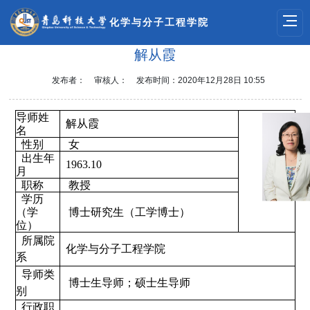
化学与分子工程学院
解从霞
发布者：
审核人：
发布时间：2020年12月28日 10:55
导师姓
解从霞
名
性别
女
出生年
1963.10
月
职称
教授
学历
（学
博士研究生（工学博士）
位）
所属院
化学与分子工程学院
系
导师类
博士生导师；硕士生导师
别
行政职