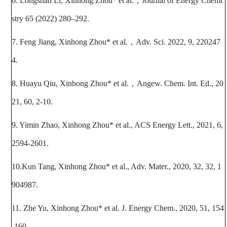
6. Longshan Li, Xinhong Zhou* et al.
，
Journal of Energy Chemi
stry 65 (2022) 280
–
292.
7. Feng Jiang, Xinhong Zhou* et al.
，
Adv. Sci. 2022, 9, 220247
4.
8. Huayu Qiu, Xinhong Zhou* et al.
，
Angew. Chem. Int. Ed., 20
21, 60, 2-10.
9. Yimin Zhao, Xinhong Zhou* et al., ACS Energy Lett., 2021, 6,
2594-2601.
10.Kun Tang, Xinhong Zhou* et al., Adv. Mater., 2020, 32, 32, 1
904987.
11. Zhe Yu, Xinhong Zhou* et al. J. Energy Chem., 2020, 51, 154
-160