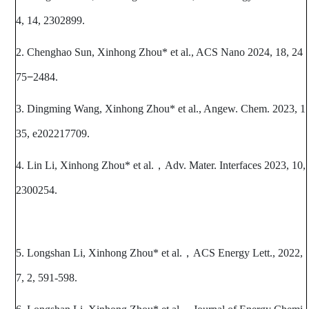
4, 14, 2302899.
2. Chenghao Sun, Xinhong Zhou* et al., ACS Nano 2024, 18, 24
75
−
2484.
3. Dingming Wang, Xinhong Zhou* et al., Angew. Chem. 2023, 1
35, e202217709.
4. Lin Li, Xinhong Zhou* et al.
，
Adv. Mater. Interfaces 2023, 10,
2300254.
5. Longshan Li, Xinhong Zhou* et al.
，
ACS Energy Lett., 2022,
7, 2, 591-598.