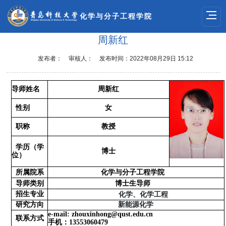
化学与分子工程学院
周新红
发布者：
审核人：
发布时间：2022年08月29日 15:12
导师姓名
周新红
性别
女
职称
教授
学历（学
博士
位）
所属院系
化学与分子工程学院
导师类别
博士
生导师
招生专业
化学、化学工程
研究方向
新
能源化学
e-mail:
zhouxinhong@
qust.edu.cn
联系方式
手机：
13553060479