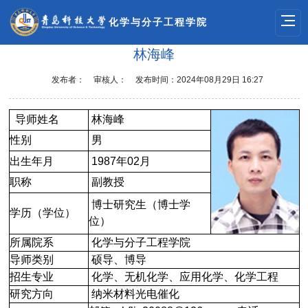
化学与分子工程学院
林海峰
发布者：
审核人：
发布时间：2024年08月29日 16:27
导师姓名
林海峰
性别
男
出生年月
1987
年
02
月
职称
副教授
博士研究生（博士学
学历（学位）
位）
所属院系
化学与分子工程学院
导师类别
硕导、博导
招生专业
化学、无机化学、应用化学、化学工程
研究方向
纳米材料光电催化