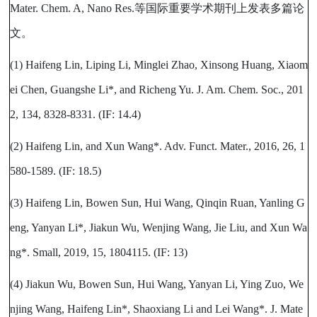
Mater. Chem. A, Nano Res.
等国际重要学术期刊上发表多篇论
文。
(1) Haifeng Lin, Liping Li, Minglei Zhao, Xinsong Huang, Xiaom
ei Chen, Guangshe Li*, and Richeng Yu. J. Am. Chem. Soc., 201
2, 134, 8328-8331. (IF: 14.4)
(2) Haifeng Lin, and Xun Wang*. Adv. Funct. Mater., 2016, 26, 1
580-1589. (IF: 18.5)
(3) Haifeng Lin, Bowen Sun, Hui Wang, Qinqin Ruan, Yanling G
eng, Yanyan Li*, Jiakun Wu, Wenjing Wang, Jie Liu, and Xun Wa
ng*. Small, 2019, 15, 1804115. (IF: 13)
(4) Jiakun Wu, Bowen Sun, Hui Wang, Yanyan Li, Ying Zuo, We
njing Wang, Haifeng Lin*, Shaoxiang Li and Lei Wang*. J. Mate