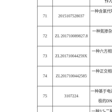
86
ZL 2017 2 1439073.6
复合电
87
ZL 2017 2 1441701.4
光致电化学
88
ZL 2016 1 0218479.5
一种多取代噻吩并吲哚
89
ZL 2016 1 0841332.1
一种三亚胺噻唑衍
90
ZL 2016 1 1142523.5
一种
6-
磷酰基取代菲啶类
91
zl201510134562.X
一种润肤乳及
92
ZL201510427506.5
有机蒙脱土改性聚氨酯
93
201710355291.X
一种催化苄基化
一种钯镍双金属催化剂
94
201610662427.7
顺式蒎烷
一种邻卤芳香醇类低温
95
201710564453
方法