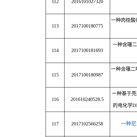
133
201710371615.9
一种化学发光技术检测
一种检测氯霉素的
SnSe
134
201710454289.8
致电化学传感器制
135
201710446115.7
一种光致电化学传感器
136
201710371629.0
一种检测鼠伤寒沙
一种光致电化学传感器
137
201710449740.7
方法
138
201710446136.9
一种光致电化学测定
一种基于发卡错配循环
139
201710371636.0
的方
2-(2-
二乙氨基乙氧基
)-5-
140
CN201810438346.8
方法和
一种铱纳米粒子及其在
141
CN201811158486.6
的应