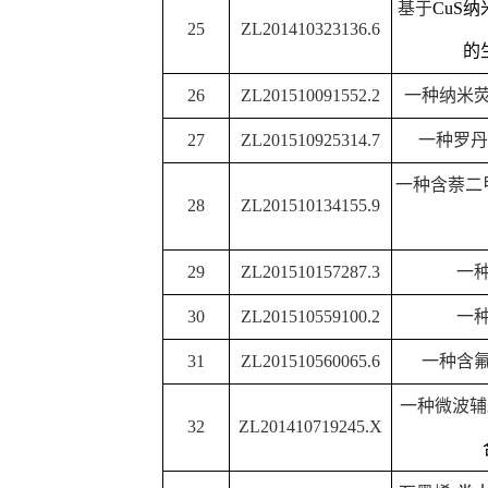
石墨烯
-
类水滑石片
-
石墨
33
ZL201510341239.X
固定蛋白修饰电极及
一种有效去除低浓度磷
34
ZL201510339972.8
化物吸附剂
一种无表面活性剂反相
35
ZL201510342146.9
薄类水滑石纳
石墨烯
/
镍铁类水滑石双
36
ZL201510964020.5
制备方法
石墨烯
-
剥离类水滑石片
37
ZL201510341617.4
修饰电极及其制
氮掺杂石墨烯
/
镍铁类水
38
ZL201510964196.0
剂及其制备方
39
ZL201410521286.8
悬浮法制备氯
40
ZL201510325758.7
一种测定刀豆球蛋