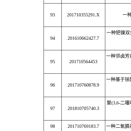
112
2016101027320
其应
一种肉桂酸萘二甲酰亚
113
2017100180775
途
一种含噻二唑
-
二氟乙氧
114
2017100181693
物及其
一种含噻二唑四氟丙氧
115
2017100180987
化合
一种基于壳聚糖
-
石墨烯
/
116
201610240528.5
的电化学
DNA
传感器的
一种尼龙66
材料的
117
2017102566258
118
201710770155.7
一种三组分低共熔剂