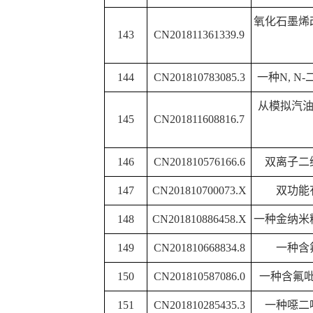
175
CN201810986093.8
感器的制
176
CN201910049694.0
一种硅化物生长单壁
一种比率型近红外荧光
177
CN201811017281.6
应用
一种采用双模板制备高
178
CN201810839657.5
的方
一种纳米载
179
CN201710359691.8
(DOXRGDBSA@Au
物成
一种基于光催化的硫代
180
CN201810884933.X
备方
一种氮掺杂碳
/
镍
/
氧化镍
181
CN201810839365.1