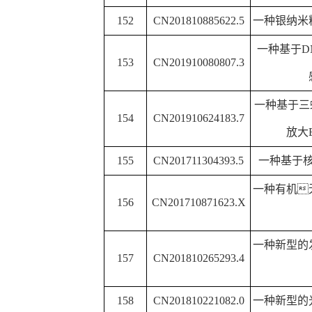
方法
一种石墨烯
/
氮掺杂碳
/
镍
/
182
CN201810839678.7
备方
一种应用于高效碘吸附
183
CN201811635029.1
的制备方法
184
CN201710893232.8
一种羟基生物磁珠及
一种聚醚型酸性离子液
185
CN201611139568.7
化制备烷基化
186
CN201811288280.5
一种一氧化碳制备
187
CN201711337130.4
一种石墨烯基环氧树脂
红外非线性光学晶体
Ba1
188
CN201711091656.9
备方法与
189
CN201810271393.8
一种
4H-
色烯衍生