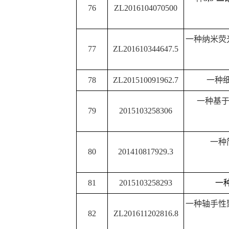
一种基于铱配合物光电
96
201710760878.9
备方法及
聚
(3,6-
二噻吩基吡咯并
[3
97
201810705740.3
的电化学合
98
201710769183.7
一种二氧膦基氨基甲烷
99
201810911091.2
一种苯并噻嗪类化
100
201810326839.2
一种多取代噁唑衍
101
201810776221.6
一种
1,3-
苯并硫氮杂䓬类
102
201810788299.X
一种
3-
苯并呋喃酮类化
103
2017104367827
一种载铂钛酸钠混
104
201710436787X
一种多级结构
g-C3N4/
一种高产氢性能原子态
A