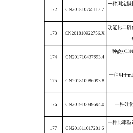
一种实现二取代酰胺与
206
CN201810783084.9
法
207
CN201810780716.6
无溶剂法制备二
基于
ZIF-8
的镍铁氮掺杂
208
PCT/CN2019/094182
化剂及其制备
一种缝洞型油藏油水选
209
PCT/CN2018/082860
剂、其制备方
DISHWASHER WATE
210
Australian2020100882
DISHWASHER WASH