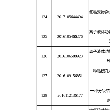
152
CN201810885622.5
一种银纳米粒子复合有
一种基于
DNA
纳米管的
153
CN201910080807.3
感器及其制
一种基于三螺旋分子开
154
CN201910624183.7
放大
ECL
生物传
155
CN201711304393.5
一种基于核酸的纳米药
一种有机

无机杂多酸
156
CN201710871623.X
备戊二醛
一种新型的发光颜色可
157
CN201810265293.4
其制备
158
CN201810221082.0
一种新型的光谱可调的
159
CN201710371612.5
一种化学发光技术检
一种
MoS2
微米花在催化
160
CN201711076444.3