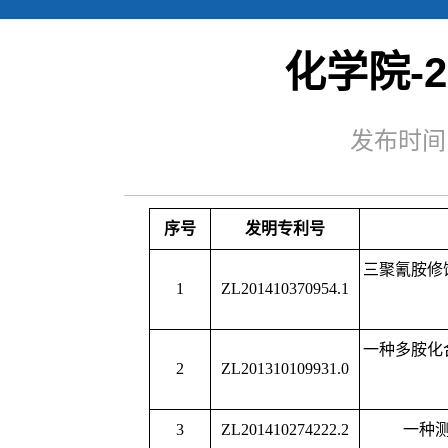
化学院-2
序号
发明专利号
专利名
发布时间：
三聚氰胺修饰的磁性壳
1
ZL201410370954.1
应用
一种多胺化合物修饰磁
2
ZL201310109931.0
及其应
3
ZL201410274222.2
一种测定三聚氰胺
一种基于适体识别作用
4
ZL201410272481.1
方法
一种信号放大技术电化
5
ZL201410272431.3
的方