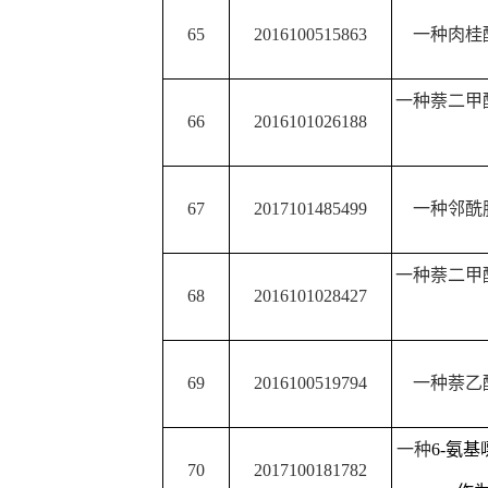
77
ZL201610344647.5
用
78
ZL201510091962.7
一种细胞内
ATP
的
一种基于足点域杂交
79
2015103258306
法
一种简易的光致
80
201410817929.3
器
81
2015103258293
一种光致化学发
一种轴手性聚集诱导发
82
ZL201611202816.8
法与应
83
2015103257604
一种
Pb2+
含量的测
一种基于光二极管诱导
84
201510325008.X
蛋白的
RNA
核酸内切
85
ZL2017102807659
脱除油品中碱性和非