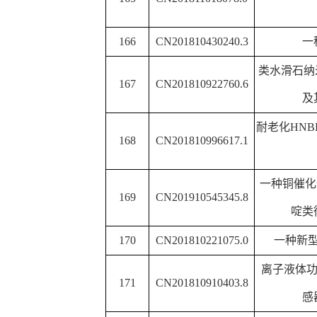
用途
一种减水剂
/
双金属氢氧
199
CN201711103783.6
备方法和
一种用于乙炔和甲烷吸
200
CN201710011593.5
架材料及其
一种
g-C
N
/TiO
纳米线
201
CN201710436794X
3
4
2
一种实现二取代酰胺与
202
CN201810783084.9
法
一种
1,8-
萘二甲酰亚胺酰
203
CN201810263165.6
途
204
CN201811811471.9
一种镁水泥用耐水涂
离子液体二乙胺甲酸盐
205
CN201810333676.0
方面的