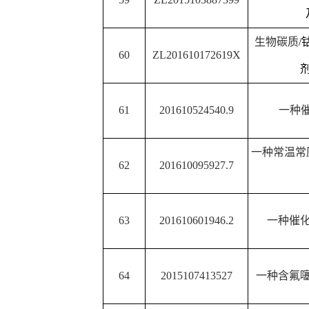
作为植物生长调
一种含氯代噻唑基苯甲
71
2015107528037
用
一种氮掺杂石墨化碳
/
过
72
ZL 201710089827.8
复合材料制
一种六方相
h-MoO3
微米
73
ZL201710044259X
催化应
一种正交相
α-MoO3
纳米
74
ZL2017100442585
光催化
一种基于电还原氧化石
75
3107224
极的
DNA
传感器的
一种
3,5-
二硝基愈创木酚
76
ZL2016104070500
剂的应
一种纳米荧光生物传感