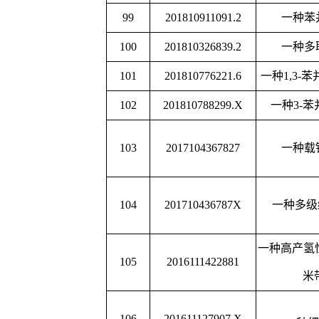
一种共价有机多孔聚合
119
201810499015.5
控制备
一种检测铝离子和锌离
120
201710850090.7
方法与
一种检测铜离子和锌离
121
201710365808.3
与应
一种具有压致变色和溶
122
201711457834.5
料
一种基于荧光传感阵列
123
201611244865.8
乳腺癌
氮钴双掺杂多孔碳复合
124
2017105644494
其制备方法
离子液体功能化复合膜
125
2016105466276
法和检测氯