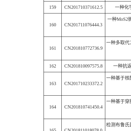
190
CN201810606711.1
醇解聚碳酸酯的
一种含二苯醚基团的噁
191
CN201810668841.8
及其用
192
CN201810587098.3
一种含氟吡啶哌嗪脲
一种基于可控释放技术
193
CN201710137776.1
器及其制
194
CN201710137376.0
一种检测谷胱
195
CN201710139629.8
一种细胞内谷胱甘肽
196
CN201810250189.8
一种检测高半胱氨酸
197
CN201810263262.5
一种噁二唑连吡唑类
一种邻苯乙氧基噁二唑
198
CN201810659505.7