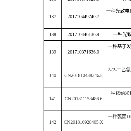
耐老化
HNBR/
硅碳橡胶
168
CN201810996617.1
法及所得
一种铜催化一锅法制备
C
169
CN201910545345.8
啶类衍生物的合
170
CN201810221075.0
一种新型的光谱可调
离子液体功能化石墨烯
171
CN201810910403.8
感器及其制备
一种测定碱性磷酸酶的
172
CN201810765117.7
合成方法
功能化二硫化钼纳米片
173
CN201810922756.X
制备方法和
一种
gC3N4/ZnO
纳米
174
CN201710437693.4
化剂及其制
一种用于
microRNA
检测