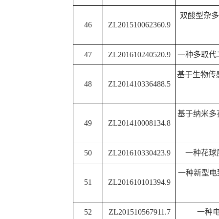
57
ZL201610173556X
功能氧催化剂及其
氮掺杂石墨烯
/
钴铁类水
58
ZL2016101729179
剂及其制备方
一种小粒径血红蛋白
/
类
59
ZL2015103887399
及其制备方
生物碳质
/
钴铁双金属氧
60
ZL201610172619X
剂及其制备方
61
201610524540.9
一种催化
α-
蒎烯二
一种常温常压下催化
α-
蒎
62
201610095927.7
烷的方
63
201610601946.2
一种催化硝基苯加氢