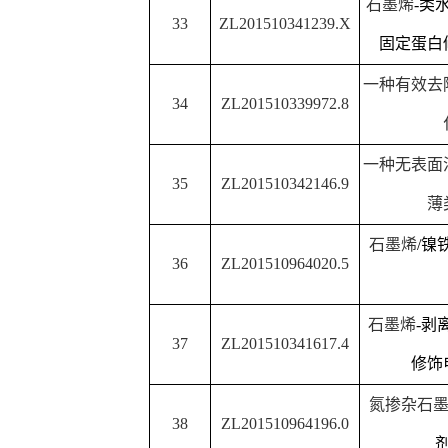
一种基于足点域和杂交
41
ZL201510324989.6
素的方
42
ZL201510325745.X
一种甲氧檗因测
一种基于磁珠分离和
DN
43
ZL201510964170.6
探针检测
ATP
含
一种基于纳米粒子标记
44
ZL201510336719.7
巴胺的
一种双重包裹保水性缓
45
ZL201410260487.7
备方
双酸型杂多无机
-
有机杂
46
ZL201510062360.9
合的方
47
ZL201610240520.9
一种多取代二硫芳基亚
基于生物传感器对荧光标
48
ZL201410336488.5