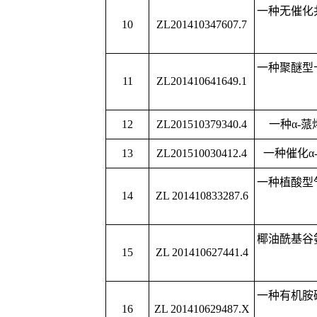
14
ZL 201410833287.6
用
椰油酰基谷氨酸三乙醇
15
ZL 201410627441.4
其制备方法
一种有机胺硼酸酯防锈
16
ZL 201410629487.X
应用
17
ZL2013106440481
一种废聚
3-
羟基丁酸酯材
一种羟基喜树碱
@
类水
18
ZL201410472080.0
备方
一种复合型荧光纳米探
19
ZL201410465149.7
用
20
ZL201410196436.2
一种电化学探针
21
ZL 2015105413908
3,5-
二卤代硫代苯甲
22
ZL 201510181958X
一种吡啶并吡唑脲