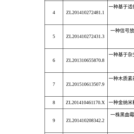
一种基于杂交链式反应
6
ZL201310655870.8
霉素的
一种木质素基环保地膜
7
ZL201510613507.9
和地
8
ZL201410461170.X
一种金纳米粒子复合有
一株黑曲霉
NY-1
及其提
9
ZL201410208342.2
进技术和
一种无催化共氧化脱除
10
ZL201410347607.7
吩的方
一种聚醚型十八胺类离
11
ZL201410641649.1
中硫化物
12
ZL201510379340.4
一种
α-
蒎烯水合反应制
13
ZL201510030412.4
一种催化
α-
蒎烯加氢制
一种植酸型气相防锈母