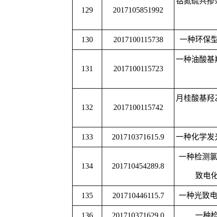
反应中的
一种多取代二氢嘧啶并
161
CN201810772736.9
方法
162
CN201810097575.8
一种抗返卤氯氧镁水
一种基于核酸的生物逻
163
CN201710233372.2
建方
一种基于穿膜肽的锁核
164
CN201810741450.4
药胶束的制
检测布鲁氏菌病的电化
165
CN201811018078.0
方法及其
166
CN201810430240.3
一种水性辐射
类水滑石纳米片
@ZIF-67
167
CN201810922760.6
及其制备方法