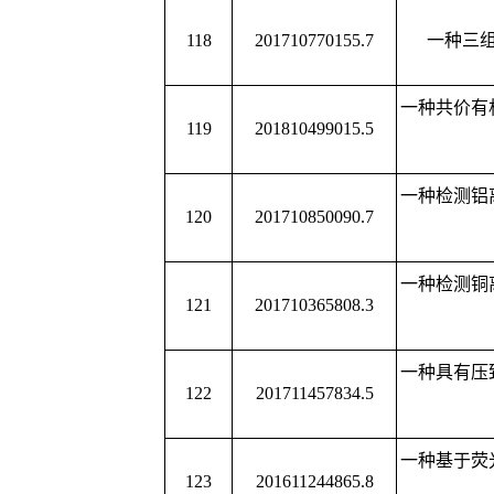
一种弧菌
DNA
电化学传
142
CN201810928405.X
和应
氧化石墨烯改性聚氨酯
143
CN201811361339.9
泳漆及其制
144
CN201810783085.3
一种
N, N-
二烷基二苯基
从模拟汽油中萃取碱性
/
145
CN201811608816.7
溶剂及
146
CN201810576166.6
双离子二维有机多孔
147
CN201810700073.X
双功能有机多孔材
148
CN201810886458.X
一种金纳米粒子复合有
149
CN201810668834.8
一种含氟吡啶哌嗪
150
CN201810587086.0
一种含氟吡啶哌嗪酰胺
151
CN201810285435.3
一种噁二唑邻苯乙氧