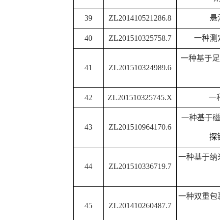
物检测的
基于纳米多孔金片电极
49
ZL201410008134.8
对巯基乙酸
50
ZL201610330423.9
一种花球层状双金属
一种新型电致变色材料
P
51
ZL201610101394.9
其制备
52
ZL201510567911.7
一种电致变色材料
53
ZL201510081185.8
一种
SiO2/MoS2
核壳结构
一种负载贵金属
TiO2
纳
54
ZL201510358107.8
方法
一种高比表面积贵金属
/
55
ZL201510355640.9
制备方
56
ZL201510427506.5
有机蒙脱土改性聚氨酯
离子液体共价修饰石墨