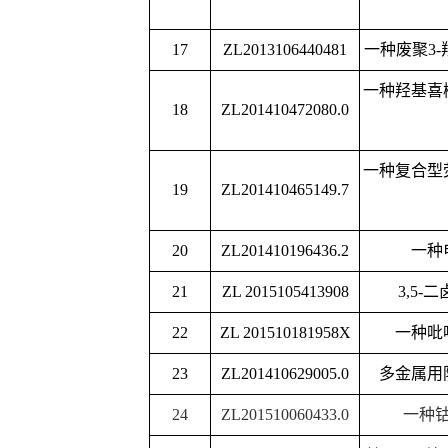
23
ZL201410629005.0
多金属用防锈母粒及
24
ZL201510060433.0
一种钴铜合金水淬
基于
CuS
纳米粒子阳离子
25
ZL201410323136.6
的生物传感器的
26
ZL201510091552.2
一种纳米荧光传感器及
27
ZL201510925314.7
一种罗丹明衍生物作
一种含萘二甲酰胺双季
28
ZL201510134155.9
剂
29
ZL201510157287.3
一种调吡脲磺酸
30
ZL201510559100.2
一种含氟四嗪吡
31
ZL201510560065.6
一种含氟四嗪吡啶类
一种微波辅助制备氧化
32
ZL201410719245.X
合光催化剂