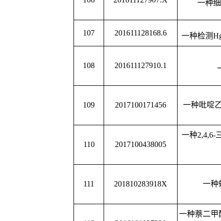
离子液体功能化氮化碳
126
2016106588923
制备和检测氯
一种钴碳孔状纳米复合
127
2016109156851
其制备方法
一种分级结构的
MoS2
纳
128
2016112136177
剂及其制备方
钴氮硫共掺杂碳气凝胶
129
2017105851992
制备方法
130
2017100115738
一种环保型气相防锈纤
一种油酸基羟乙基咪唑
131
2017100115723
其制备
月桂酸基羟乙基咪唑啉
132
2017100115742
制备方