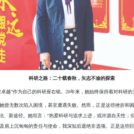
科研之路：二十载春秋，矢志不渝的探索
求卓越”作为自己的科研座右铭。
20
年来，她始终保持着对科研的
她曾无数次陷入困境，甚至遭遇失败。然而，正是这些挫折和
法、新途径。她坦言：“热爱科研与追求上进，或许源自天性；
及肩上沉甸甸的责任与使命，我深知后退绝非选项。正是这些