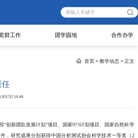
党群工作
团学园地
合作办学
首页
>
教学动态
> 正文
重任
07日 14:46
“创新团队发展计划”项目、国家
973
计划项目、国家自然科学
7
件，研究成果分别获得中国分析测试协会科学技术一等奖（
2