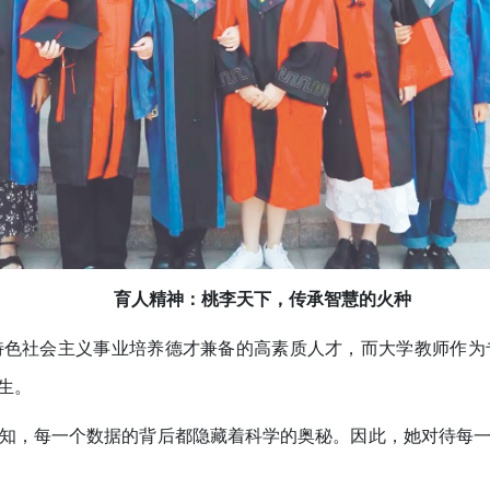
育人精神：桃李天下，传承智慧的火种
特色社会主义事业培养德才兼备的高素质人才，而大学教师作为
生。
知，每一个数据的背后都隐藏着科学的奥秘。因此，她对待每