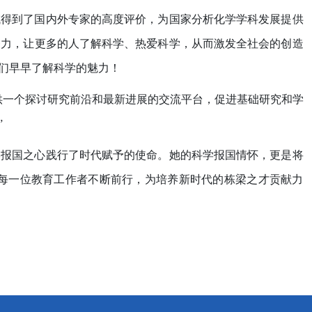
域得到了国内外专家的高度评价，为国家分析化学学科发展提供
努力，让更多的人了解科学、热爱科学，从而激发全社会的创造
们早早了解科学的魅力！
供一个探讨研究前沿和最新进展的交流平台，促进基础研究和学
”
学报国之心践行了时代赋予的使命。她的科学报国情怀，更是将
每一位教育工作者不断前行，为培养新时代的栋梁之才贡献力