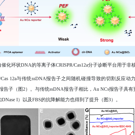
自催化环状
DNA
的等离子体
CRISPR/Cas12a
分子诊断平台用于非
Cas 12a
与传统
ssDNA
报告子之间随机碰撞导致的切割反应动
报告子（图
2
）。与传统
ssDNA
报告子相比，
Au NCs
报告子具有
如
DNase I
）以及
FBS
的抗降解能力也得到了提升（图
3
）。