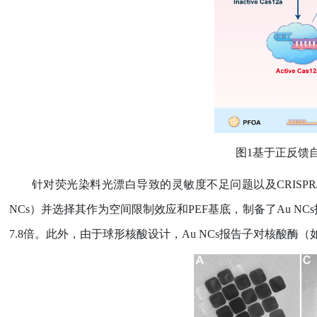
图
1
基于正反馈
针对荧光染料光漂白导致的灵敏度不足问题以及
CRISPR/
NCs
）并选择其作为空间限制效应和
PEF
基底，制备了
Au NCs
7.8
倍。此外，由于球形核酸设计，
Au NCs
报告子对核酸酶（