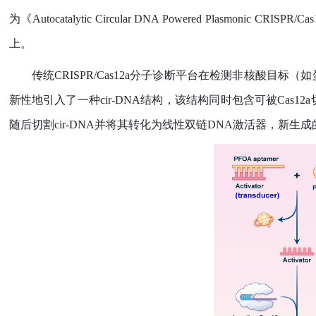
为《
Autocatalytic Circular DNA Powered Plasmonic CRISPR/Cas12a
上。
传统
CRISPR/Cas12a
分子诊断平台在检测非核酸目标（如
新性地引入了一种
cir-DNA
结构，该结构同时包含可被
Cas12a
随后切割
cir-DNA
并将其转化为线性双链
DNA
激活器，新生成