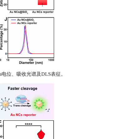
a
电位、吸收光谱及
DLS
表征。