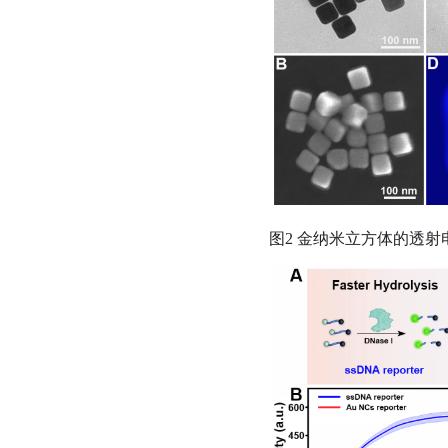
图
2
金纳米立方体的透射