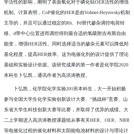
学活性的影响，阐明了表面氧化对于磷化钴
OER活性的增强
机制。计算表明，
CoP
催化的
H
ER
是由
Volmer-Heyrovsky
机制
主导的，并且可以通过稳定的
Rh、Pd替代掺杂调控电荷转
移、d带中心位置进而调控得到最合适的氢吸附吉布斯自由
能变，增强HER活性。同时
选择适当的掺杂元素可以降低羟
基化程度，提高
HER效率。这为电催化剂的设计提供了理论
基础和实验设计依据。该研究成果的第一作者是化学院2020
本科生卜弘凯，通讯作者为高洪涛教授。
卜弘凯，化学院化学实验
201班本科生，大一开始积极
参与全国大学生化学实验创新设计大赛、“挑战杯”竞赛、山
东省大学生科技创新大赛等比赛，并取得了优异的成绩。大
二上学期进入高洪涛教授课题组从事有关HER、OER、NRR
等电催化过程的催化材料和太阳能电池材料的设计与理论计