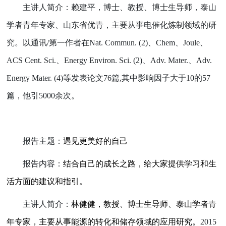
主讲人简介：赖建平，博士、教授、博士生导师，泰山
学者青年专家、山东省优青，主要从事电催化炼制领域的研
究。以通讯
/
第一作者在
Nat. Commun. (2)
、
Chem
、
Joule
、
ACS Cent. Sci.
、
Energy Environ. Sci. (2)
、
Adv. Mater.
、
Adv.
Energy Mater. (4)
等发表论文
76
篇
,
其中影响因子大于
10
的
57
篇，他引
5000
余次。
报告主题：
遇见更美好的自己
报告内容：
结合自己的成长之路，给大家提供学习和生
活方面的建议和指引。
主讲人简介：
林健健，教授、博士生导师、泰山学者青
年专家，主要从事能源的转化和储存领域的应用研究。
2015