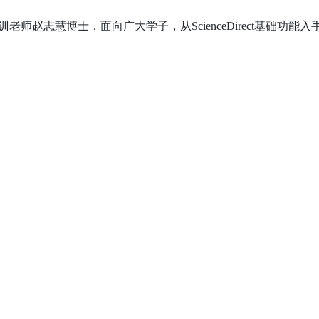
训老师赵志慧博士，面向广大学子，从
ScienceDirect
基础功能入