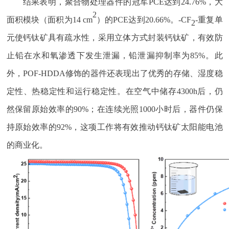
结果表明，聚合物处理器件的冠军
PCE
达到
24.76%
，大
2
面积模块（面积为
14 cm
）的
PCE
达到
20.66%
。
-CF
-
重复单
2
元使钙钛矿具有疏水性，采用立体方式封装钙钛矿，有效防
止铅在水和氧渗透下发生泄漏，铅泄漏抑制率为
85%
。此
外，
POF-HDDA
修饰的器件还表现出了优秀的存储、湿度稳
定性、热稳定性和运行稳定性。在空气中储存
4300h
后，仍
然保留原始效率的
90%
；在连续光照
1000
小时后，器件仍保
持原始效率的
92%
，这项工作将有效推动钙钛矿太阳能电池
的商业化。