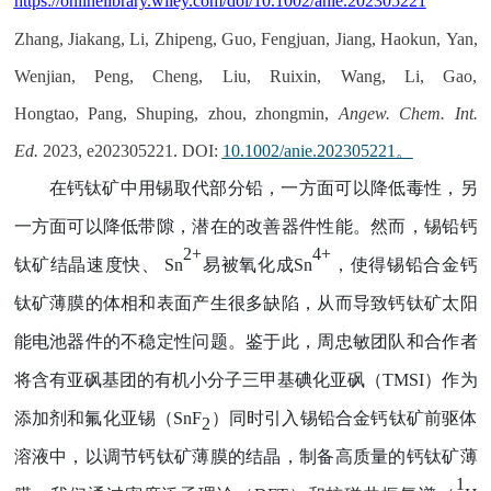
https://onlinelibrary.wiley.com/doi/10.1002/anie.202305221
Zhang, Jiakang, Li, Zhipeng, Guo, Fengjuan, Jiang, Haokun, Yan,
Wenjian, Peng, Cheng, Liu, Ruixin, Wang, Li, Gao,
Hongtao, Pang, Shuping, zhou, zhongmin,
Angew. Chem. Int.
Ed.
2023, e202305221. DOI:
10.1002/anie.202305221
。
在钙钛矿中用锡取代部分铅，一方面可以降低毒性，另
一方面可以降低带隙，潜在的改善器件性能。
然而，
锡铅钙
2+
4+
钛矿
结晶速度快、
Sn
易被氧化成
Sn
，使得锡铅合金钙
钛矿薄膜的体相和表面产生很多缺陷，从而导致钙钛矿太阳
能电池器件的不稳定性问题。鉴于此，周忠敏
团队和合作者
将含有亚砜基团的有机小分子三甲基碘化亚砜（
TMSI
）作为
添加剂和氟化亚锡（
SnF
）同时引入锡铅合金钙钛矿前驱体
2
溶液中，以调节钙钛矿薄膜的结晶，制备高质量的钙钛矿薄
1