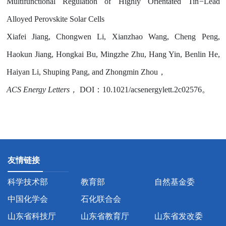
Multifunctional Regulation of Highly Orientated Tin
−
Lead
Alloyed Perovskite Solar Cells
Xiafei Jiang, Chongwen Li, Xianzhao Wang, Cheng Peng,
Haokun Jiang, Hongkai Bu, Mingzhe Zhu, Hang Yin, Benlin He,
Haiyan Li, Shuping Pang, and Zhongmin Zhou
，
ACS Energy Letters
，
DOI
：
10.1021/acsenergylett.2c02576
。
友情链接
科学技术部
教育部
自然基金委
中国化学会
石化联合会
山东省科技厅
山东省教育厅
山东省发改委