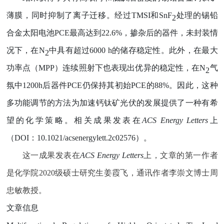
薄膜，同时抑制了离子迁移。经过
TMSI
和
SnF
处理的锡铅
2
合金太阳电池
PCE
最高达到
22.6%
，掺杂后的器件，未封装情
况下，在
N
中具有超过
6000 h
的储存稳定性。此外，在最大
2
功率点（
MPP
）连续照射下也表现出优异的稳定性，在
N
气
2
氛中
1200h
后器件
PCE
仍保持其初始
PCE
的
88%
。因此，这种
多功能调节的方法为加速钙钛矿光伏的发展提供了一种有希
望的化学策略。相关成果发表在
ACS Energy Letters
上
（
DOI
：
10.1021/acsenergylett.2c02576
）。
这一成果发表在
ACS Energy Letters
上，文章的第一作者
是
化学院
2020
级硕士研究生
姜霞飞
，通讯作者李崇文博士周
忠敏教授。
文章信息