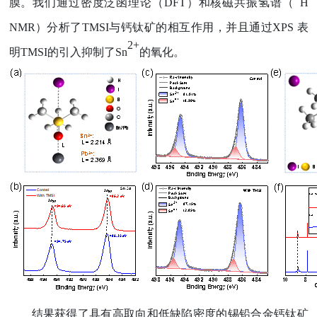
膜。我们通过密度泛函理论（
DFT
）和核磁共振氢谱（
H
NMR
）分析了
TMSI
与钙钛矿的相互作用，并且通过
XPS
表
2+
明
TMSI
的引入抑制了
Sn
的氧化。
结果获得了具有高取向和低缺陷密度的锡铅合金钙钛矿