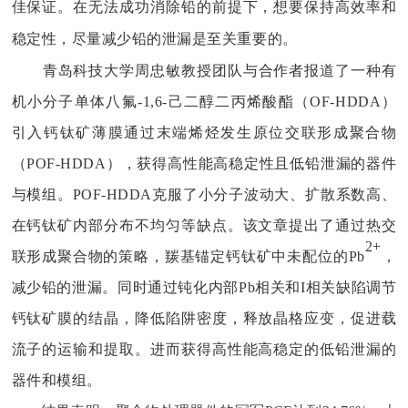
佳保证。在无法成功消除铅的前提下，想要保持高效率和
稳定性，尽量减少铅的泄漏是至关重要的。
青岛科技大学
周忠敏
教授团队与合作者报道了一种有
机小分子单体八氟
-1,6-
己二醇二丙烯酸酯（
OF-HDDA
）
引入钙钛矿薄膜通过末端烯烃发生原位交联形成聚合物
（
POF-HDDA
），获得高性能高稳定性且低铅泄漏的器件
与模组。
POF-HDDA
克服了小分子波动大、扩散系数高、
在钙钛矿内部分布不均匀等缺点。该文章提出了通过热交
2+
联形成聚合物的策略，羰基锚定钙钛矿中未配位的
Pb
，
减少铅的泄漏。同时通过钝化内部
Pb
相关和
I
相关缺陷调节
钙钛矿膜的结晶，降低陷阱密度，释放晶格应变，促进载
流子的运输和提取。进而获得高性能高稳定的低铅泄漏的
器件和模组。