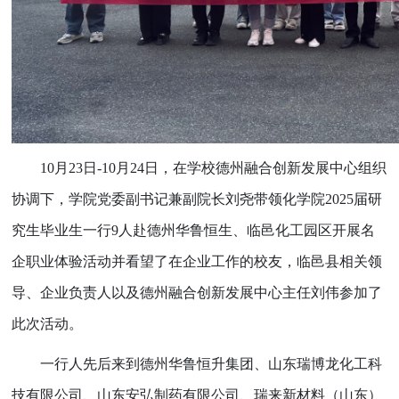
10
月
23
日
-10
月
24
日，在学校德州融合创新发展中心组织
协调下，学院党委副书记兼副院长刘尧带领化学院
2025
届研
究生毕业生一行
9
人赴德州华鲁恒生、临邑化工园区开展名
企职业体验活动并看望了在企业工作的校友，临邑县相关领
导、企业负责人以及德州融合创新发展中心主任刘伟参加了
此次活动。
一行人先后来到德州华鲁恒升集团、山东瑞博龙化工科
技有限公司、山东安弘制药有限公司、瑞来新材料（山东）