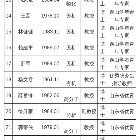
物化
士
年专家
博
泰山学者青
14
王磊
1978.10
无机
教授
士
年专家
博
泰山学者青
15
林健健
1983.11
无机
教授
士
年专家
博
泰山学者青
16
赖建平
1989.07
无机
教授
士
年专家
博
泰山学者青
17
邢军
1984.07
无机
教授
士
年专家
博
优秀研究生
18
杨文君
1961.11
教授
有机
士
指导教师
博
19
薛善锋
1982.06
教授
山东省优青
高分子
士
博
20
徐升豪
1984.01
副教授
山东省优青
分析
士
博
21
郭宗侠
1979.01
教授
山东省优青
高分子
士
博