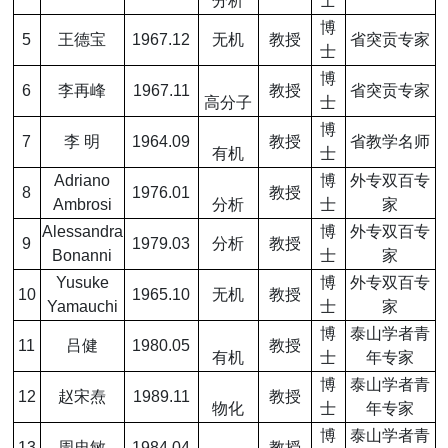
分析
士
博
5
王德宝
1967.12
无机
教授
省突贡专家
士
博
6
李再峰
1967.11
教授
省突贡专家
高分子
士
博
7
李
明
1964.09
教授
省教学名师
有机
士
Adriano
博
外专双百专
8
1976.01
教授
Ambrosi
分析
士
家
Alessandra
博
外专双百专
9
1979.03
分析
教授
Bonanni
士
家
Yusuke
博
外专双百专
10
1965.10
无机
教授
Yamauchi
士
家
博
泰山学者青
11
吕健
1980.05
教授
有机
士
年专家
博
泰山学者青
12
赵宋焘
1989.11
教授
物化
士
年专家
博
泰山学者青
13
周忠敏
1984.04
教授