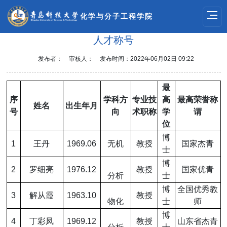
化学与分子工程学院
人才称号
发布者：
审核人：
发布时间：2022年06月02日 09:22
最
序
学科方
专业技
高
最高荣誉称
姓名
出生年月
号
向
术职称
学
谓
位
博
1
王丹
1969.06
无机
教授
国家杰青
士
博
2
罗细亮
1976.12
教授
国家优青
分析
士
博
全国优秀教
3
解从霞
1963.10
教授
物化
士
师
博
4
丁彩凤
1969.12
教授
山东省杰青