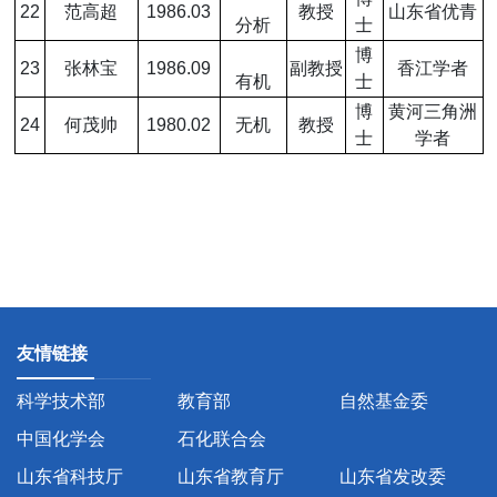
22
范高超
1986.03
教授
山东省优青
分析
士
博
23
张林宝
1986.09
副教授
香江学者
有机
士
博
黄河三角洲
24
何茂帅
1980.02
无机
教授
士
学者
友情链接
科学技术部
教育部
自然基金委
中国化学会
石化联合会
山东省科技厅
山东省教育厅
山东省发改委