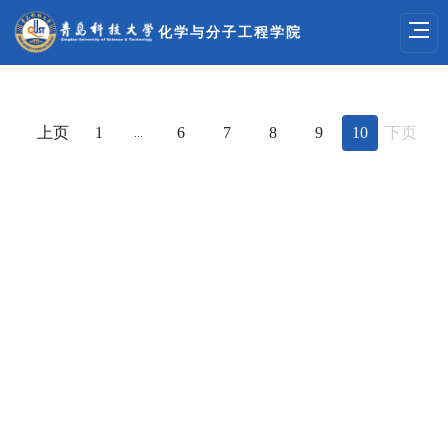
化学与分子工程学院
上页
1
6
7
8
9
10
下页
...