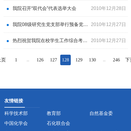
我院召开“双代会”代表选举大会
2010年12月28日
我院08级研究生党支部举行预备党员转正及发展会议
2010年12月27日
热烈祝贺我院在校学生工作综合考核中获表彰
2010年12月27日
上页
1
126
127
128
129
130
246
下
...
...
友情链接
科学技术部
教育部
自然基金委
中国化学会
石化联合会