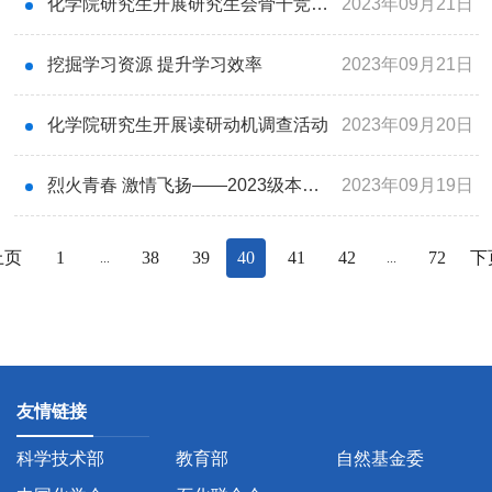
化学院研究生开展研究生会骨干竞选会议
2023年09月21日
挖掘学习资源 提升学习效率
2023年09月21日
化学院研究生开展读研动机调查活动
2023年09月20日
烈火青春 激情飞扬——2023级本科新生军训记
2023年09月19日
上页
1
38
39
40
41
42
72
下
...
...
友情链接
科学技术部
教育部
自然基金委