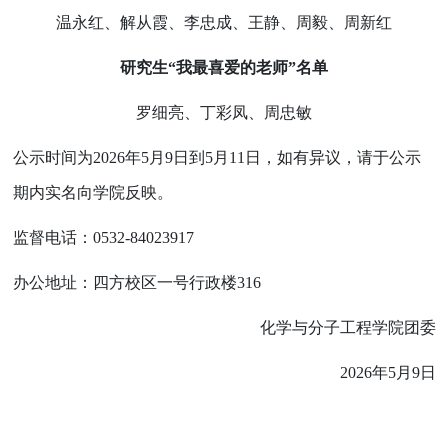
温永红、解从霞、李忠成、王静、周毅、周新红
研究生“我最喜爱的老师”名单
罗细亮、丁彩凤、周忠敏
公示时间为
2026
年
5
月
9
日到
5
月
11
日，如有异议，请于公示
期内实名向学院反映。
监督电话：
0532-84023917
办公地址：四方校区一号行政楼
316
化学与分子工程学院团委
2026
年
5
月
9
日