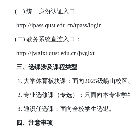
(一)
统一身份认证入口
http://ipass.qust.edu.cn/tpass/login
(二)
教务系统直连入口：
http://jwglxt.qust.edu.cn/jwglxt
三、
选课涉及课程类型
1.
大学体育板块课：面向
2025级崂山校
2.
专业选修课（专选）：只面向本专业学
3.
通识任选课：面向全校学生选退。
四、
注意事项