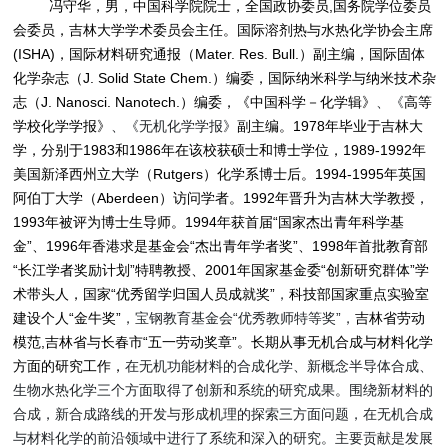
冯守华，男，中国科学院院士，全国政协委员,国务院学位委员
会委员，吉林大学学术委员会主任。国际溶剂热与水热化学协会主席
(ISHA)，国际材料研究通报（Mater. Res. Bull.）副主编，国际固体
化学杂志（J. Solid State Chem.）编委，国际纳米科学与纳米技术杂
志（J. Nanosci. Nanotech.）编委，《中国科学－化学辑》
、《
高等
学校化学学报》
、《无机化学学报》
副主编。1978年毕业于吉林大
学，分别于1983和1986年在该校获硕士和博士学位，1989-1992年
美国新泽西州立大学（Rutgers）化学系博士后。1994-1995年英国
阿伯丁大学（Aberdeen）访问学者。1992年晋升为吉林大学教授，
1993年被评为博士生导师。1994年获首届“国家杰出青年科学基
金”、1996年香港求是基金会“杰出青年学者奖”、1998年首批教育部
“长江学者奖励计划”特聘教授、2001年国家基金委“创新研究群体”学
术带头人，国家“优秀留学归国人员成就奖”
，
科技部国家重点实验室
建设个人“金牛奖”
，宝钢教育基金会“优秀教师特等奖”，
吉林省劳动
模范,吉林省与长春市“五一劳动奖章”。长期从事无机合成与材料化学
方面的研究工作，
在无机功能材料的合成化学、新概念半导体合成、
生物水热化学三个方面取得了创新和系统的研究成果。围绕新材料的
合成，新合成路线的开发与形成机理的探索三方面问题，在无机合成
与材料化学的前沿领域中进行了系统和深入的研究。主要贡献是发展