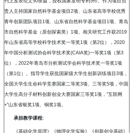
刊上发表论文
50
余篇，授权国家发明专利
5
件。作为项目负
责人主持国家自然科学基金项目
2
项、山东省高等学校优秀
青年创新团队项目
1
项、山东省自然科学基金项目
1
项、青岛
市自然科学基金（原创探索类）
1
项。相关研究工作获
2019
年山东省高等学校科学技术奖一等奖
1
项（第
2
位），
2020
年中国分析测试协会科学技术奖
(CAIA
奖
)
一等奖
1
项（第
3
位），
2022
年青岛市分析测试学会科学技术奖一等奖
1
项
（第
1
位）。指导学生获批国家级大学生创新训练项目
3
项，
全国大学生生命科学竞赛国家二等奖
3
项、三等奖
5
项，中国
大学生高分子材料创新创业大赛国家三等奖
1
项，
“
互联网
+”
山东省银奖
1
项、铜奖
1
项。
承担教学课程
:
《基础化学原理》《物理化学实验》《创新创业基础》