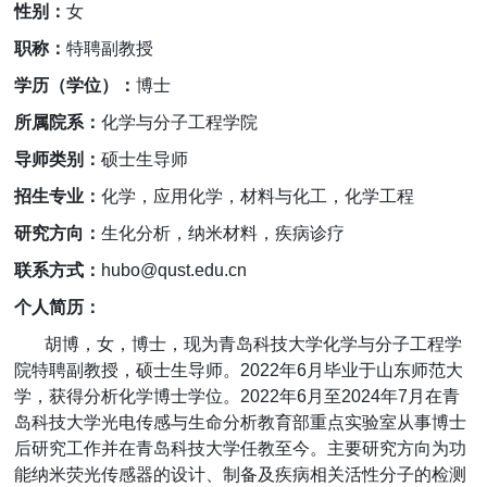
性别：
女
职称：
特聘副教授
学历（学位）：
博士
所属院系：
化学与分子工程学院
导师类别：
硕士生导师
招生专业：
化学，应用化学，材料与化工，化学工程
研究方向：
生化分析，纳米材料，疾病诊疗
联系方式：
hubo@qust.edu.cn
个人简历：
胡博，女，博士，现为青岛科技大学化学与分子工程学
院特聘副教授，硕士生导师。
2022
年
6
月毕业于山东师范大
学，获得分析化学博士学位。
2022
年
6
月至
2024
年
7
月在青
岛科技大学光电传感与生命分析教育部重点实验室从事博士
后研究工作并在青岛科技大学任教至今。主要研究方向为功
能纳米荧光传感器的设计、制备及疾病相关活性分子的检测