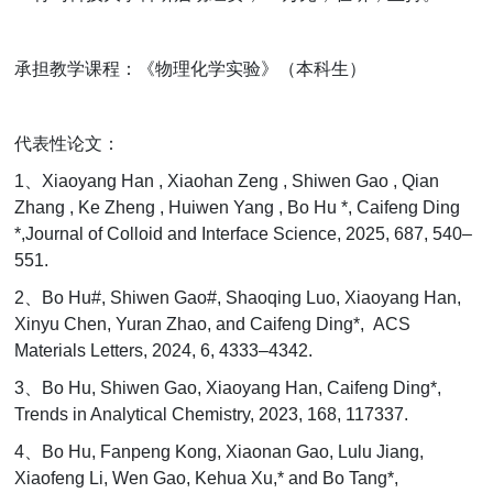
承担教学课程：《物理化学实验》（本科生）
代表性论文：
1
、
Xiaoyang Han , Xiaohan Zeng , Shiwen Gao , Qian
Zhang , Ke Zheng , Huiwen Yang , Bo Hu *, Caifeng Ding
*,Journal of Colloid and Interface Science, 2025, 687, 540–
551.
2
、
Bo Hu#, Shiwen Gao#, Shaoqing Luo, Xiaoyang Han,
Xinyu Chen, Yuran Zhao, and Caifeng Ding*, ACS
Materials Letters, 2024, 6, 4333–4342.
3
、
Bo Hu, Shiwen Gao, Xiaoyang Han, Caifeng Ding*,
Trends in Analytical Chemistry, 2023, 168, 117337.
4
、
Bo Hu, Fanpeng Kong, Xiaonan Gao, Lulu Jiang,
Xiaofeng Li, Wen Gao, Kehua Xu,* and Bo Tang*,