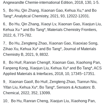
Angewandte Chemie-international Edition, 2018, 130, 1-5.
5
、
Bo Hu, Qin Zhang, Xiaonan Gao, Kehua Xu,* and Bo
Tang*, Analytical Chemistry, 2021, 93, 12022
-
12031.
6
、
Bo Hu, Qin Zhang, Xiaoyi Lv, Xiaonan Gao, Xiaojun Liu,
Kehua Xu * and Bo Tang*, Materials Chemistry Frontiers,
2022, 6, 775-782.
7
、
Bo Hu, Zengteng Zhao, Xiaonan Gao, Xiaoxiao Song,
Zihao Xu, Kehua Xu* and Bo Tang*, Journal of Materials
Chemistry B, 2021, 9, 8832.
8
、
Bo Hu#, Ranran Cheng#, Xiaonan Gao, Xiaohong Pan,
Fanpeng Kong, Xiaojun Liu, Kehua Xu* and Bo Tang*, ACS
Applied Materials & Interfaces, 2018, 10, 17345
−
17351.
9
、
Xiaonan Gao#, Bo Hu#, Zengteng Zhao, Tianrun Niu,
Yifan Liu, Kehua Xu*, Bo Tang*, Sensors & Actuators: B.
Chemical, 2022, 352, 13099.
10
、
Bo Hu, Ranran Cheng, Xiaojun Liu, Xiaohong Pan,