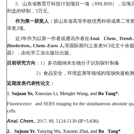
5.
山东省教育厅科技计划项目一项（
J09LB09
），沿海
剂盒的研制，
5
万元。
作为第一获奖人：
获山东省高等学校优秀科研成果二等
等奖
2
项。
近
3
年作为以第一作者或通讯作者在
Anal. Chem
.,
Trends
Bioelectron., Chem.-Euro. J.,
等国际期刊上发表
SCI
论文十余
器》，由化学工业出版社出版。
目前研究方向
：
1
）多功能纳米生物分子识别探针制备
2
）食品安全，环境监测等领域的现场快速检
近期发表代表性论文：
1.
Sujuan Ye,
Xiaoxiao Li, Menglei Wang, and
Bo Tang*.
Fluorescence and SERS imaging for the simultaneous absolute qu
cells.
Anal. Chem.
, 2017, 89, 5124-5130
(IF=5.636)
2. Sujuan Ye
, Yanying Wu, Xiaomo Zhai, and
Bo Tang*