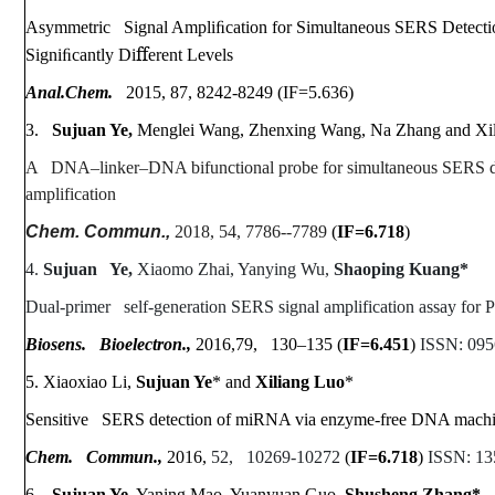
Asymmetric Signal Ampliﬁcation for Simultaneous SERS Detecti
ﬀ
Signiﬁcantly Di
erent Levels
Anal.Chem.
2015, 87, 8242-8249 (IF=5.636)
3.
Sujuan Ye,
Menglei Wang, Zhenxing Wang, Na Zhang and Xil
A DNA–linker–DNA bifunctional probe for simultaneous SERS d
amplification
Chem. Commun.,
2018, 54, 7786--7789
(
IF=6.718
)
4.
Sujuan Ye,
Xiaomo Zhai, Yanying Wu,
Shaoping Kuang*
Dual-primer self-generation SERS signal amplification assay for
Biosens. Bioelectron.,
2016,79, 130–135 (
IF=6.451
)
ISSN: 095
5.
Xiaoxiao Li,
Sujuan Ye
* and
Xiliang Luo
*
Sensitive SERS detection of miRNA via enzyme-free DNA machine
Chem. Commun.,
2016,
52, 10269-10272
(
IF=6.718
)
ISSN: 13
6.
Sujuan Ye
, Yaning Mao, Yuanyuan Guo,
Shusheng Zhang*