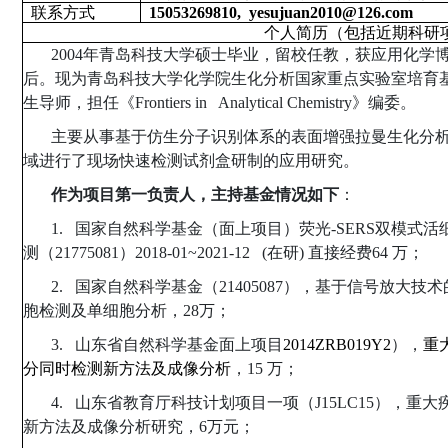
联系方式
15053269810, yesujuan2010@126.com
个人简历（包括近期科研
2004
年青岛科技大学硕士毕业，留校任教，获应用化学
后。现为青岛科技大学化学院生化分析国家重点实验室培育
生导师
，担任《
Frontiers in Analytical Chemistry
》编委。
主要从事基于仿生分子识别体系的表面增强拉曼生化分
域进行了现场快速检测试剂盒研制的应用研究。
作为项目第一负责人，主持基金情况如下
：
1.
国家自然科学基金（面上项目）荧光
-SERS
双模式活
测（
21775081
）
2018-01~2021-12 (
在研
)
直接经费
64
万；
2.
国家自然科学基金（
21405087
），基于信号放大技术
胞检测及单细胞分析，
28
万；
3.
山东省自然科学基金面上项目
2014ZRB019Y2
），
重
分同时检测新方法及成像分析
，
15
万；
4.
山东省教育厅科技计划项目一项（
J15LC15
），重大
新方法及成像分析研究，
6
万元；