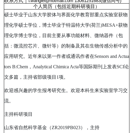
联系方式
l.wanglei@hotmail.com
13061251683(
)
微信同号
个人简历（包括近期科研项目）
硕士毕业于山东大学胶体与界面化学教育部重点实验室获物
理化学硕士学位，博士毕业于特温特大学
(
荷兰
)MESA+
获物
理化学博士学位，目前主要从事功能材料、微纳器件（包
括：微流控芯片、微针等）的制备及其在生物传感分析中的
应用研究。近年来以第一作者或通讯作者在
Sensors and Actua
tors B:Chem
，
Analytical Chimica Acta
等国际期刊上发表
SCI
论
文多篇，主持省部级项目
1
项。
欢迎感兴趣的学生报考研究生。欢迎本科生来实验室学习交
流。
主持科研项目
山东省自然科学基金（
ZR2019PB023
），主持