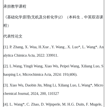
承担教学课程
《基础化学原理
(
无机及分析化学
)2
》（本科生，中英双语课
程）
代表性论文
[1]. P. Zhang, X. Wua, H.Xue , Y. Wang , X. Luo*, L. Wang*. An
alytica Chimica Acta, 2022: 339911.
[2]. L.Wang, Yingli Wang, Xiao Wu, Peipei Wang, Xiliang Luo, S
haoping Lv, Microchimica Acta, 2024: 191(406).
[3]. Xiao Wu, Daobin Jin, Ming Li, Xiliang Luo, L.Wang*, Micro
chemical Journal, 2024, 200, 110327
[4]. L. Wang*, C. Zhao, D. Wijnperle, M. H.G. Duits, F. Mugele,