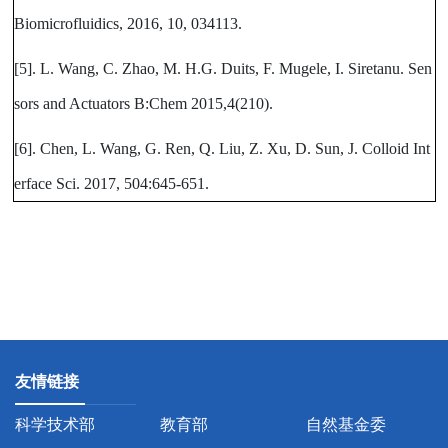
Biomicrofluidics, 2016, 10, 034113.
[5]. L. Wang, C. Zhao, M. H.G. Duits, F. Mugele, I. Siretanu. Sen
sors and Actuators B:Chem 2015,4(210).
[6]. Chen, L. Wang, G. Ren, Q. Liu, Z. Xu, D. Sun, J. Colloid Int
erface Sci. 2017, 504:645-651.
友情链接
科学技术部
教育部
自然基金委