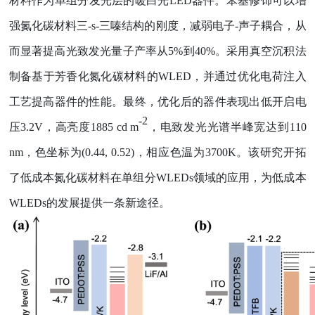
材料作为单组分发光层的暖白光
LED
器件。苯基修饰可以增
强氮化碳材料三
-s-
三嗪结构的刚度，减弱电子
-
声子耦合，从
而显著提高光致发光量子产率从
5%
到
40%
。采用真空沉积法
制备基于芳香化氮化碳材料的
WLED
，并通过优化电荷注入
工艺提高器件的性能。最终，优化后的器件表现出低开启电
-2
压
3.2V
，高亮度
1885 cd m
，
电致发光光谱半峰宽达到
110
nm
，
色坐标为
(0.44, 0.52)
，相应色温为
3700K
。该研究开拓
了低成本氮化碳材料在单组分
WLEDs
领域的应用，为低成本
WLEDs
的发展提供一条新途径。