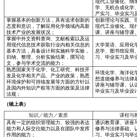
现代工业催化、纳
学、无机合成化学
产实习、毕业实习
掌握基本的创新方法，具有追求创新的
创新理论与实践、
态度和意识，了解应用化学领域内高新
现代工业催化、现
技术产业的发展状况；
课、讲座与辅导课
掌握中外文资料查询、文献检索以及运
用现代信息技术获取行业内相关信息的
大学英语、应用化
基本方法，具备设计和实施科学实验，
息学、图书馆应用
归纳、整理、分析实验结果，撰写论
习、毕业实习及毕
文，参与学术交流的能力；
熟悉国家关于化学、化工研究、科技开
环境化学、海洋化
发及化学相关产品、产业的政策，熟悉
想道德修养与法律
环境保护和可持续发展等方面的方针以
讲座与辅导课、认
及国内外知识产权等方面的政策及法律
毕业实习及毕业设
法规；
（续上表）
知识／能力／素质
课程与
具有一定的组织管理能力、较强的表达
通识教育课、讲座
能力和人际交往能力以及在团队中发挥
修养与法律基础、
作用的能力；
习、毕业实习与毕