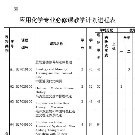
表一
应用化学专业必修课教学计划进程表
学时分配
按
理
课
实
Ⅰ
学年
课程
学
学
程
序
验
论
课程名称
上
类
号
或
编号
分
时
机
教
别
实
一
二
践
学
思想道德修养与法律基础
Ideology and Morality
B27010100
3
48
48
3
01
Training and the Basis of
Law
中国近现代史纲要
02
B27020100
2
32
32
2
Outline of Modern Chinese
History
马克思主义基本原理概论
03
B27030100
3
48
48
Introduction to the Basic
Theory of Marxism
毛泽东思想和中国特色社会
主义理论体系概论
Introduction to the
04
B27040100
4
64
64
Theoretical System of Mao
Zedong Thought and
公
Socialism with Chinese