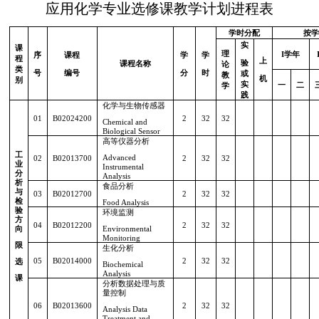
应用化学专业选修课教学计划进程表
学时分配
按学
实
课
理
I
学年
序
课程
学
学
程
上
验
课程名称
论
类
号
编号
分
时
或
教
机
别
实
一
二
学
践
化学与生物传感器
01
B02024200
2
32
32
Chemical and
Biological Sensor
高等仪器分析
工
Advanced
02
B02013700
2
32
32
业
Instrumental
分
Analysis
析
食品分析
与
03
B02012700
2
32
32
检
Food Analysis
验
环境监测
方
04
B02012200
2
32
32
向
Environmental
Monitoring
限
生化分析
05
B02014000
2
32
32
选
Biochemical
Analysis
课
分析数据处理与质
量控制
06
B02013600
2
32
32
Analysis Data
Treatment and