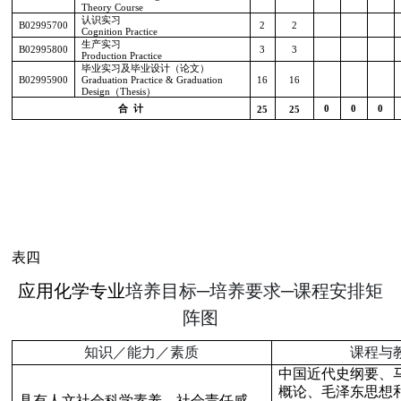
Theory Course
认识实习
B02995700
2
2
Cognition Practice
生产实习
B02995800
3
3
Production Practice
毕业实习及毕业设计（论文）
B02995900
Graduation Practice & Graduation
16
16
Design
（
Thesis
）
合
计
0
0
0
25
25
表四
应用化学专业
培养目标─培养要求─课程安排矩
阵图
知识／能力／素质
课程与
中国近代史纲要、
概论、毛泽东思想
具有人文社会科学素养、社会责任感、