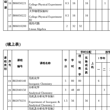
础
16
B06050221
0.5
16
16
1
College Physical Experiment
课
B1
大学物理实验
B2
17
B06050222
0.5
16
16
College Physical Experiment
B2
线性代数
B06010200
2
32
32
18
Linear Algebra
（续上表）
学时分配
按
理
课
实
Ⅰ
学年
课程
学
学
程
序
验
论
课程名称
上
类
号
或
编号
分
时
机
教
别
实
一
二
践
学
无机化学
B02040140
5
80
80
6
19
Inorganic Chemistry
分析化学
B02040150
3
48
48
3
20
Analytical Chemistry
无机及分析化学实验
1
21
B02070231
1.5
56
56
4
Experiment of Inorganic &
Analytical Chemistry 1
无机及分析化学实验
2