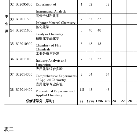
32
B02095800
Experiment of
1
32
32
Instrumental Analysis
高分子材料化学
专
B02011500
2
32
32
33
Polymer Material Chemistry
业
催化化学
B02011600
3
48
48
34
课
Catalysis Chemistry
精细化学品化学
35
B02010900
3
48
48
Chemistry of Fine
Chemicals
工业分析与分离
36
B02011000
2
32
32
Industry Analysis and
Separation
应用化学综合实验
37
B02014300
2
64
64
Comprehensive Experiments
of Applied Chemistry
应用化学专业实验
38
B02014400
1.5
48
48
Professional Experiments of
Applied Chemistry
必修课学分（学时）
1296
456
24
22
28
92
1776
表二