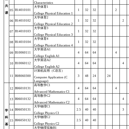
Characteristics
共
大学体育
1
B14010101
1
32
32
2
05
课
College Physical Education 1
大学体育
2
B14010102
1
32
32
2
06
College Physical Education 2
大学体育
3
B14010103
1
32
32
07
College Physical Education 3
大学体育
4
B14010104
1
32
32
08
College Physical Education 4
大学英语
A1
B10060111
4
64
64
4
09
College English A1
大学英语
A2
B10060112
4
64
64
4
10
College English A2
计算机应用（
C
语言）
11
B08060300
3
48
24
24
Computer Application (C
Language)
高等数学
C1
B06010131
4
64
64
4
12
Advanced Mathematics C1
高等数学
C2
B06010132
4
64
64
4
13
Advanced Mathematics C2
大学物理
C1
B06050131
2.5
40
40
3
14
学
College Physics C1
大学物理
C2
科
B06050132
2.5
40
40
15
College Physics C2
基
大学物理实验
B1