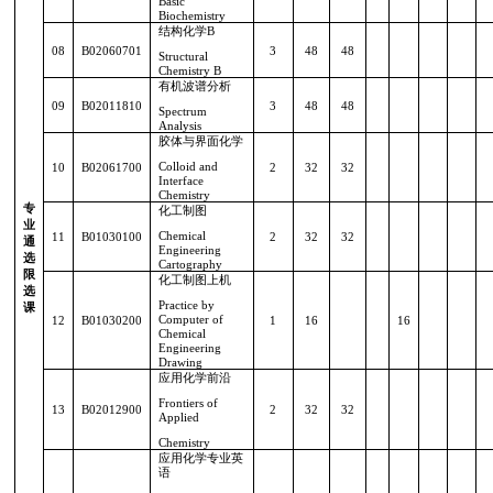
Basic
Biochemistry
结构化学
B
08
B02060701
3
48
48
Structural
Chemistry B
有机波谱分析
09
B02011810
3
48
48
Spectrum
Analysis
胶体与界面化学
Colloid and
10
B02061700
2
32
32
Interface
Chemistry
专
化工制图
业
Chemical
11
B01030100
2
32
32
通
Engineering
选
Cartography
限
化工制图上机
选
Practice by
课
Computer of
12
B01030200
1
16
16
Chemical
Engineering
Drawing
应用化学前沿
Frontiers of
13
B02012900
2
32
32
Applied
Chemistry
应用化学专业英
语