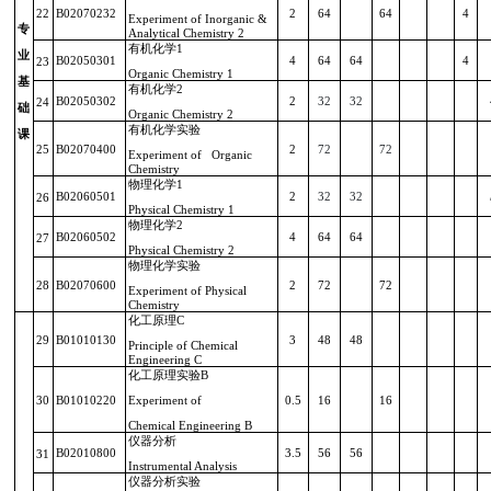
22
B02070232
2
64
64
4
Experiment of Inorganic &
专
Analytical Chemistry 2
有机化学
1
业
B02050301
4
64
64
4
23
Organic Chemistry 1
基
有机化学
2
B02050302
2
32
32
24
础
Organic Chemistry 2
有机化学实验
课
25
B02070400
2
72
72
Experiment of Organic
Chemistry
物理化学
1
B02060501
2
32
32
26
Physical Chemistry 1
物理化学
2
B02060502
4
64
64
27
Physical Chemistry 2
物理化学实验
28
B02070600
2
72
72
Experiment of Physical
Chemistry
化工原理
C
29
B01010130
3
48
48
Principle of Chemical
Engineering C
化工原理实验
B
30
B01010220
Experiment of
0.5
16
16
Chemical Engineering B
仪器分析
B02010800
3.5
56
56
31
Instrumental Analysis
仪器分析实验