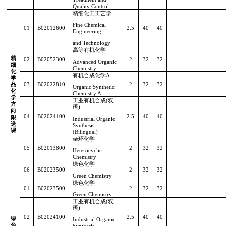
Quality Control
精细化工工艺学
Fine Chemical
01
B02012600
2.5
40
40
Engineering
and Technology
高等有机化学
精
02
B02052300
2
32
32
Advanced Organic
细
Chemistry
化
有机合成化学
A
学
品
03
B02022810
2
32
32
Organic Synthetic
化
Chemistry A
学
工业有机合成
(
双
方
语
)
向
04
B02024100
2.5
40
40
限
Industrial Organic
选
Synthesis
课
(Bilingual)
杂环化学
05
B02013800
2
32
32
Heterocyclic
Chemistry
绿色化学
06
B02023500
2
32
32
Green Chemistry
绿色化学
01
B02023500
2
32
32
Green Chemistry
工业有机合成
(
双
语
)
02
B02024100
2.5
40
40
绿
Industrial Organic
色