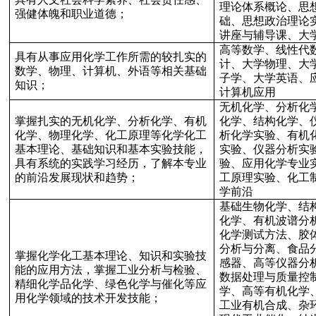
理论体系概论、思
强健体魄和职业道德；
础、思想政治理论
讲座与辅导课、大
高等数学、线性代
具有从事应用化学工作所需的较扎实的
计、大学物理、大
数学、物理、计算机、外语等相关基础
子学、大学英语、
知识；
计算机应用
无机化学、分析化
掌握扎实的无机化学、分析化学、有机
化学、结构化学、
化学、物理化学、化工原理等化学化工
析化学实验、有机
基本理论、基础知识和基本实验技能，
实验、仪器分析实
具有系统的实践学习经历，了解本专业
验、应用化学专业
的前沿发展现状和趋势；
工原理实验、化工
学前沿
基础生物化学、结
化学、有机波谱分
化学测试方法、胶
分析与分离、食品
掌握化学化工基本理论、知识和实验技
感器、高等仪器分
能的应用方法，掌握工业分析与检验、
数据处理与质量控
精细化学品化学、绿色化学与催化等应
学、高等有机化学
用化学领域的技术开发技能；
工业有机合成、杂