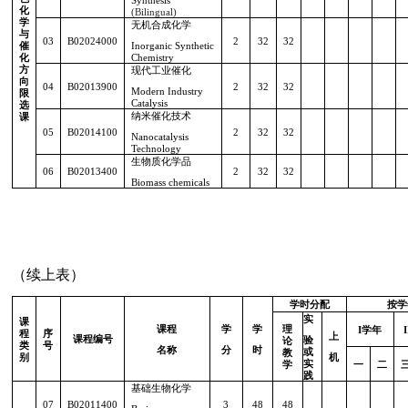
Synthesis
化
(Bilingual)
学
无机合成化学
与
03
B02024000
2
32
32
催
Inorganic Synthetic
化
Chemistry
方
现代工业催化
向
04
B02013900
2
32
32
Modern Industry
限
Catalysis
选
纳米催化技术
课
05
B02014100
2
32
32
Nanocatalysis
Technology
生物质化学品
06
B02013400
2
32
32
Biomass chemicals
（续上表）
学时分配
按学
实
课
课程
学
学
理
I
学年
I
程
序
上
课程编号
验
论
类
号
名称
分
时
或
教
别
机
实
学
一
二
践
基础生物化学
07
B02011400
3
48
48