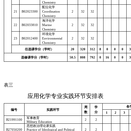
Chemistry
配位化学
21
B02023300
Coordination
2
32
32
Chemistry
海洋化学
22
B02033810
Marine
2
32
32
Chemistry
环境化学
23
B02012400
Environmental
2
32
32
Chemistry
任选课学分（学时）
20
320
312
8
0
0
0
3
选修课学分（学时）
50.5
808
792
0
16
0
0
3
表三
应用化学专业实践环节安排表
各
周
学
编号
实践环节
数
分
1
2
3
军事教育
B21991100
2
2
Military Education
思想政治理论课实践
B27050200
Practice of Ideological and Political
2
2