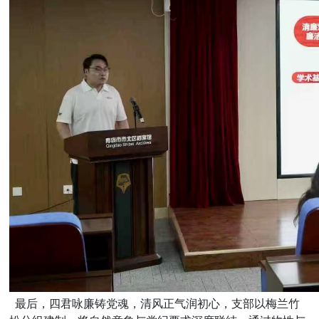
最后，四君咏廉铸党魂，清风正气润初心，支部以梅兰竹