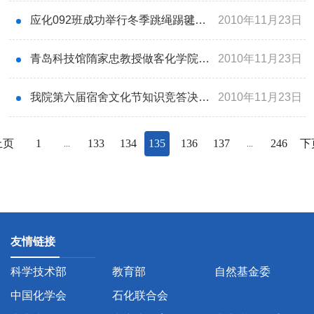
应化092班成功举行冬季跳绳踢毽子比赛
2010年11月23日
青岛科技馆隋家忠教授做客化学院超越梦想论坛
2010年11月23日
我院第六届宿舍文化节知识竞答决赛圆满结束
2010年11月23日
上页
1
133
134
135
136
137
246
下
...
...
友情链接
科学技术部
教育部
自然基金委
中国化学会
石化联合会