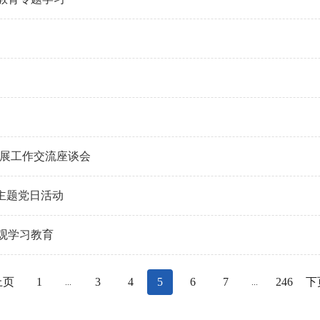
开展工作交流座谈会
主题党日活动
观学习教育
上页
1
3
4
5
6
7
246
下
...
...