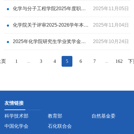
化学与分子工程学院2025年度职称评聘结果的公示
2025年11月05日
化学院关于评审2025-2026学年本科生国家助学金的通知
2025年11月04日
2025年化学院研究生学业奖学金和荣誉奖初选结果公示
2025年10月24日
上页
1
3
4
5
6
7
162
下
...
...
友情链接
科学技术部
教育部
自然基金委
中国化学会
石化联合会