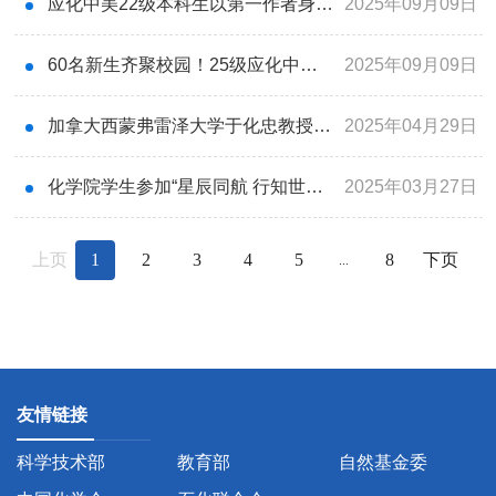
应化中美22级本科生以第一作者身份在化学领域国际期刊发表研究成果
2025年09月09日
60名新生齐聚校园！25级应化中美新生报到温情启幕
2025年09月09日
加拿大西蒙弗雷泽大学于化忠教授为应化中美23级本科生授课
2025年04月29日
化学院学生参加“星辰同航 行知世界”出国交流经验分享及项目宣介会
2025年03月27日
上页
1
2
3
4
5
8
下页
...
友情链接
科学技术部
教育部
自然基金委